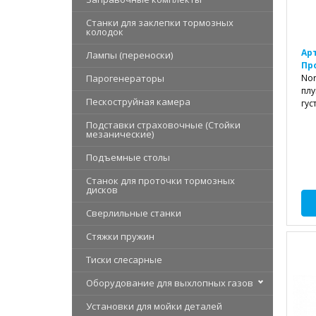
Станки для заклепки тормозных
колодок
Ар
Лампы (переноски)
Пр
Парогенераторы
Nor
плу
Пескоструйная камера
гус
Подставки страховочные (Стойки
мезанические)
Подъемные столы
Станок для проточки тормозных
дисков
Сверлильные станки
Стяжки пружин
Тиски слесарные
Оборудование для выхлопных газов
Установки для мойки деталей