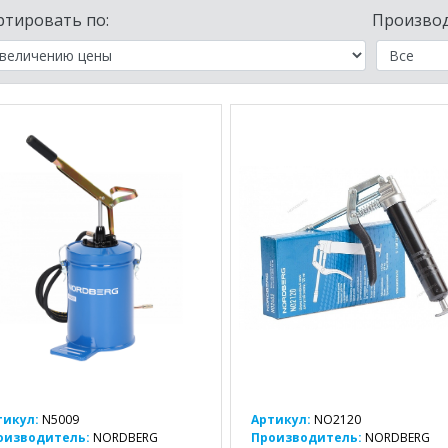
ртировать по:
Производ
тикул:
N5009
Артикул:
NO2120
оизводитель:
NORDBERG
Производитель:
NORDBERG