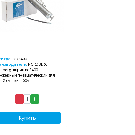
тикул:
NO3400
оизводитель:
NORDBERG
dberg шприц no3400
нжерный пневматический для
той смазки, 400мл
Купить