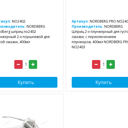
тикул:
NO2402
Артикул:
NORDBERG PRO NO24
оизводитель:
NORDBERG
Производитель:
NORDBERG
dberg шприц no2402
Шприц 2-х плунжерный для густ
нжерный 2-х поршневой для
смазки, с переключением
той смазки, 400мл
плунжеров, 400мл NORDBERG PR
NO2403
Купить
Купить