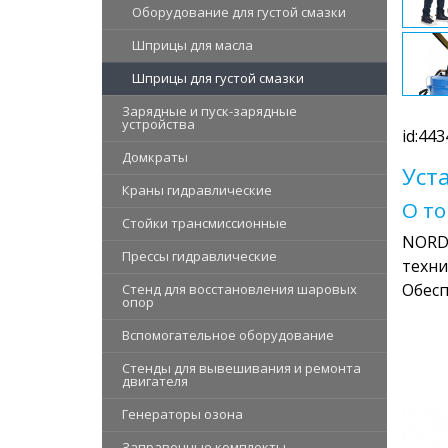
Оборудование для густой смазки
Шприцы для масла
Шприцы для густой смазки
Зарядные и пуск-зарядные
устройства
id:443
Домкраты
Уст
Краны гидравлические
О т
Стойки трансмиссионные
NORDB
Прессы гидравлические
техни
Обесп
Стенд для восстановления шаровых
опор
Вспомогательное оборудование
Стенды для вывешивания и ремонта
двигателя
Генераторы озона
Заправочные комплекты