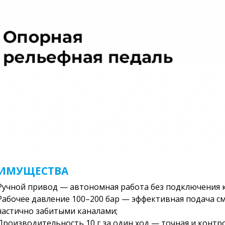
ИМУЩЕСТВА
Ручной привод — автономная работа без подключения к
Рабочее давление 100–200 бар — эффективная подача см
частично забитыми каналами;
Производительность 10 г за один ход — точная и конт