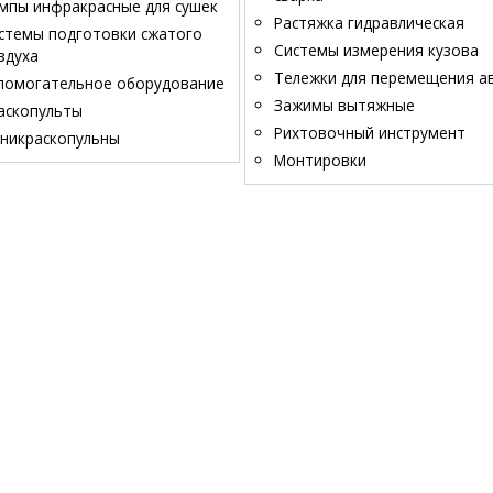
мпы инфракрасные для сушек
Растяжка гидравлическая
стемы подготовки сжатого
Системы измерения кузова
здуха
Тележки для перемещения а
помогательное оборудование
Зажимы вытяжные
аскопульты
Рихтовочный инструмент
никраскопульны
Монтировки