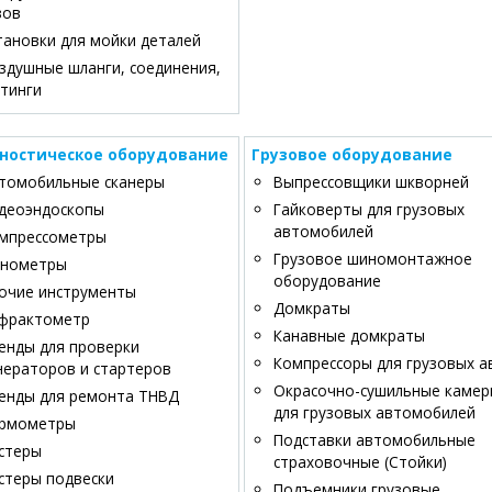
зов
тановки для мойки деталей
здушные шланги, соединения,
тинги
ностическое оборудование
Грузовое оборудование
томобильные сканеры
Выпрессовщики шкворней
деоэндоскопы
Гайковерты для грузовых
автомобилей
мпрессометры
Грузовое шиномонтажное
нометры
оборудование
очие инструменты
Домкраты
фрактометр
Канавные домкраты
енды для проверки
Компрессоры для грузовых а
нераторов и стартеров
Окрасочно-сушильные каме
енды для ремонта ТНВД
для грузовых автомобилей
рмометры
Подставки автомобильные
стеры
страховочные (Стойки)
стеры подвески
Подъемники грузовые