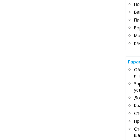
По
Ва
Пи
Бо
Мо
Кл
Гара
Об
и 
За
ус
До
Кр
Ст
Пр
Ст
ша