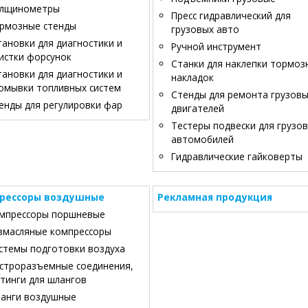
лщинометры
Пресс гидравлический для
рмозные стенды
грузовых авто
тановки для диагностики и
Ручной инструмент
истки форсунок
Станки для наклепки тормоз
тановки для диагностики и
накладок
омывки топливных систем
Стенды для ремонта грузов
енды для регулировки фар
двигателей
Тестеры подвески для грузо
автомобилей
Гидравлические гайковерты
рессоры воздушные
Рекламная продукция
мпрессоры поршневые
змасляные компрессоры
стемы подготовки воздуха
строразъемные соединения,
тинги для шлангов
анги воздушные