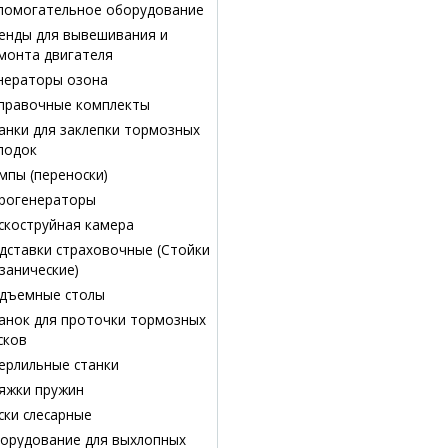
помогательное оборудование
енды для вывешивания и
монта двигателя
нераторы озона
правочные комплекты
анки для заклепки тормозных
лодок
мпы (переноски)
рогенераторы
скоструйная камера
дставки страховочные (Стойки
занические)
дъемные столы
анок для проточки тормозных
сков
ерлильные станки
яжки пружин
ски слесарные
орудование для выхлопных