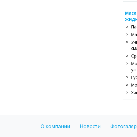
Масл
жидк
Па
Ма
Ун
см
Ср
Мо
ул
Гу
Мо
Хи
О компании
Новости
Фотогалер