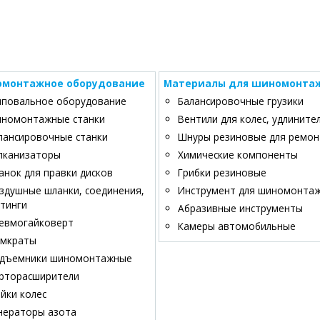
монтажное оборудование
Материалы для шиномонта
повальное оборудование
Балансировочные грузики
номонтажные станки
Вентили для колес, удлините
лансировочные станки
Шнуры резиновые для ремон
лканизаторы
Химические компоненты
анок для правки дисков
Грибки резиновые
здушные шланки, соединения,
Инструмент для шиномонта
тинги
Абразивные инструменты
евмогайковерт
Камеры автомобильные
мкраты
дъемники шиномонтажные
рторасширители
йки колес
нераторы азота