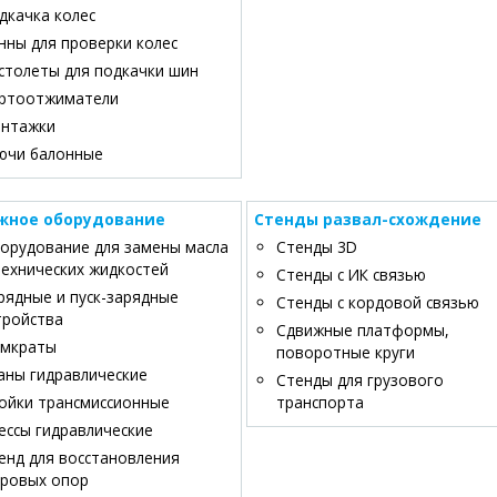
дкачка колес
нны для проверки колес
столеты для подкачки шин
ртоотжиматели
нтажки
ючи балонные
жное оборудование
Стенды развал-схождение
орудование для замены масла
Стенды 3D
технических жидкостей
Стенды c ИК связью
рядные и пуск-зарядные
Стенды с кордовой связью
тройства
Сдвижные платформы,
мкраты
поворотные круги
аны гидравлические
Стенды для грузового
ойки трансмиссионные
транспорта
ессы гидравлические
енд для восстановления
ровых опор