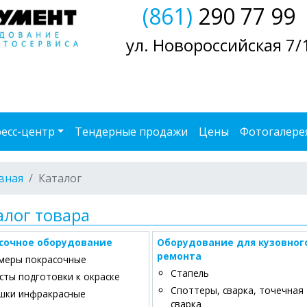
(861)
290 77 99
ул. Новороссийская 7/
есс-центр
Тендерные продажи
Цены
Фотогалере
вная
Каталог
алог товара
сочное оборудование
Оборудование для кузовног
ремонта
меры покрасочные
Стапель
сты подготовки к окраске
Споттеры, сварка, точечная
шки инфракрасные
сварка