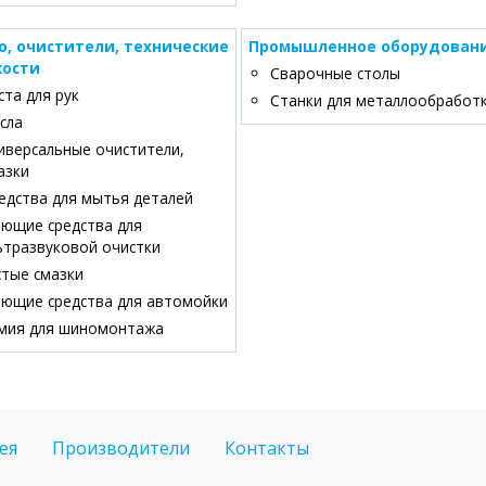
о, очистители, технические
Промышленное оборудован
ости
Сварочные столы
ста для рук
Станки для металлообработ
сла
иверсальные очистители,
азки
едства для мытья деталей
ющие средства для
ьтразвуковой очистки
стые смазки
ющие средства для автомойки
мия для шиномонтажа
ея
Производители
Контакты