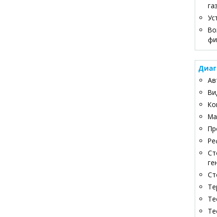
га
Ус
Во
фи
Диаг
Ав
Ви
Ко
Ма
Пр
Ре
Ст
ге
Ст
Те
Те
Те