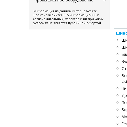
Информация на данном интернет-сайте
носит исключительно информационный
(ознакомительный) характер и ни при каких
условиях не является публичной офертой.
Шино
Ши
Ши
Ба
Ву
Ст
Во
фи
Пн
До
По
Бо
Мо
Ге