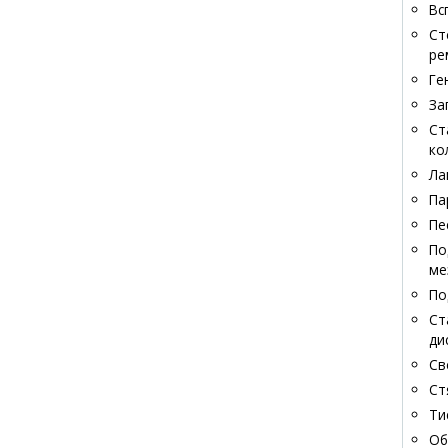
Вс
Ст
ре
Ге
За
Ст
ко
Ла
Па
Пе
По
ме
По
Ст
ди
Св
Ст
Ти
Об