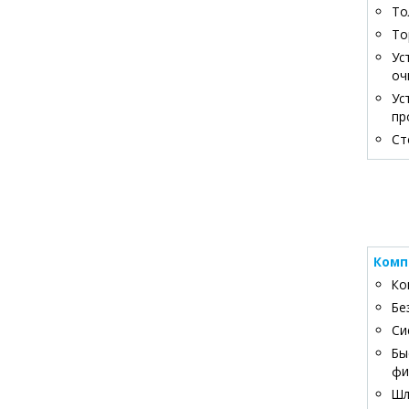
То
То
Ус
оч
Ус
пр
Ст
Комп
Ко
Бе
Си
Бы
фи
Шл