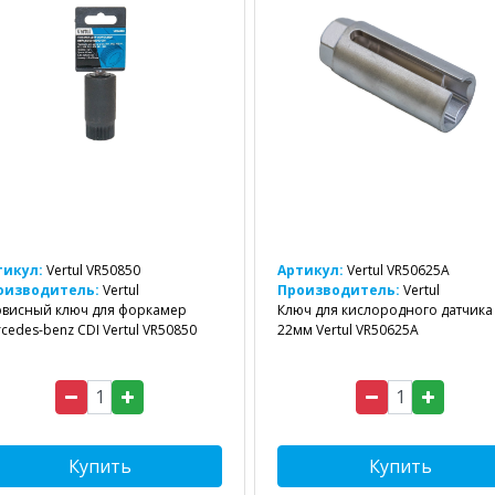
тикул:
Vertul VR50850
Артикул:
Vertul VR50625A
оизводитель:
Vertul
Производитель:
Vertul
рвисный ключ для форкамер
Ключ для кислородного датчика
cedes-benz CDI Vertul VR50850
22мм Vertul VR50625A
Купить
Купить