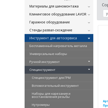
Со
Материалы для шиномонтажа
Клининговое оборудование LAVOR
Гаражное оборудование
Стенды развал-схождение
Инструмент для автосервиса
Беспламенный нагреватель металла
Универсальные наборы
Ручной инструмент
Специнструмент
Специнструмент для ГРМ
Вспомогательный инструмент
Наборы для нарезания и
восстановления резьбы
Ар
Нутромеры
Пр