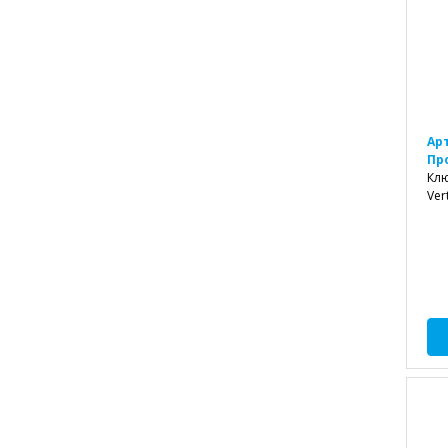
Ар
Пр
Клю
Ver