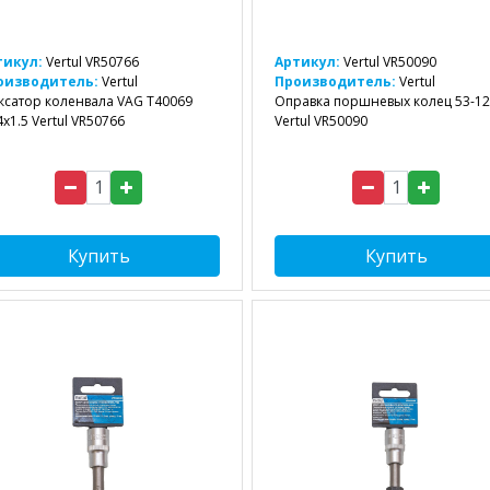
тикул:
Vertul VR50766
Артикул:
Vertul VR50090
оизводитель:
Vertul
Производитель:
Vertul
сатор коленвала VAG T40069
Оправка поршневых колец 53-1
x1.5 Vertul VR50766
Vertul VR50090
Купить
Купить