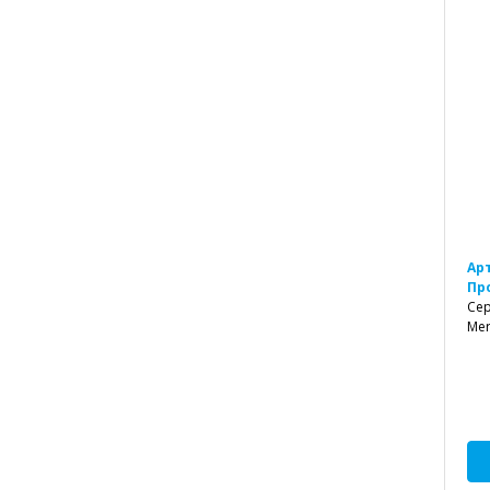
Ар
Пр
Се
Mer