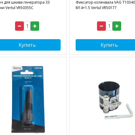
ч для шкива генератора 33
Фиксатор коленвала VAG T10340
ни Vertul VR50355C
M14×1.5 Vertul VR50177
Купить
Купить