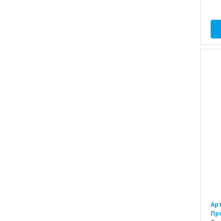
Ар
Пр