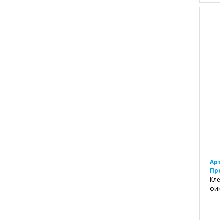
Ар
Пр
Кле
фик