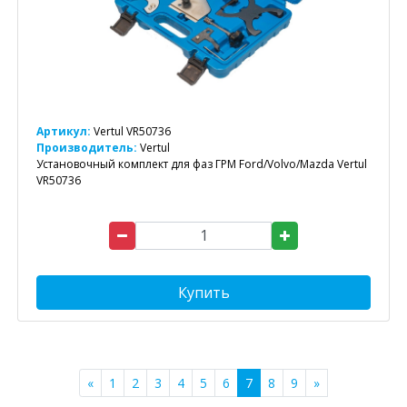
Артикул:
Vertul VR50736
Производитель:
Vertul
Установочный комплект для фаз ГРМ Ford/Volvo/Mazda Vertul
VR50736
Купить
«
1
2
3
4
5
6
7
8
9
»