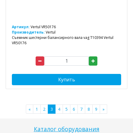
Артикул:
Vertul VR50176
Производитель:
Vertul
Съемник шестерни балансирного вала vag T10394 Vertul
VR50176
Купить
«
1
2
3
4
5
6
7
8
9
»
Каталог оборудования