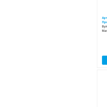
Ар
Пр
Вул
Ма