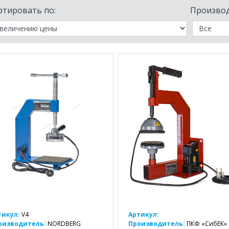
ртировать по:
Производ
тикул:
V4
Артикул:
оизводитель:
NORDBERG
Производитель:
ПКФ «СибЕК»