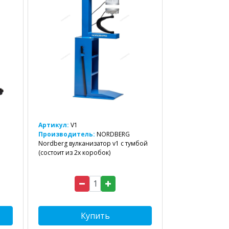
Артикул:
V1
Производитель:
NORDBERG
Nordberg вулканизатор v1 с тумбой
(состоит из 2х коробок)
Купить