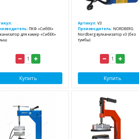
тикул:
Артикул:
V3
оизводитель:
ПКФ «СибЕК»
Производитель:
NORDBERG
канизатор для камер «СибЕК»
Nordberg вулканизатор v3 (без
лыш
тумбы)
Купить
Купить