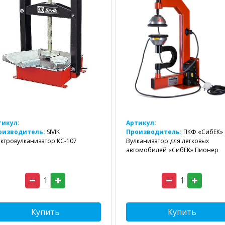
тикул:
Артикул:
оизводитель:
SIVIK
Производитель:
ПКФ «СибЕК»
ктровулканизатор КС-107
Вулканизатор для легковых
автомобилей «СибЕК» Пионер
Купить
Купить