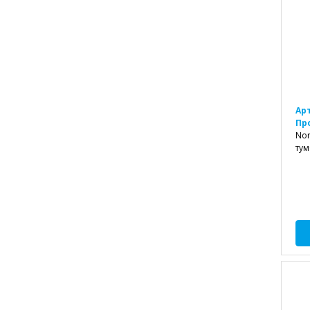
Ар
Пр
Nor
тум