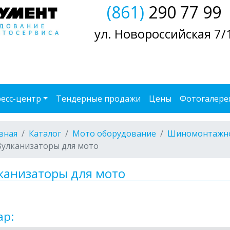
(861)
290 77 99
ул. Новороссийская 7/
есс-центр
Тендерные продажи
Цены
Фотогалере
вная
Каталог
Мото оборудование
Шиномонтажно
Вулканизаторы для мото
канизаторы для мото
ар: