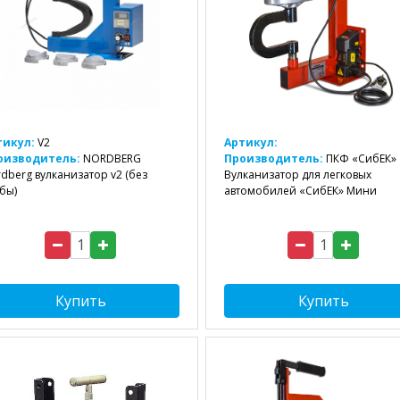
тикул:
V2
Артикул:
оизводитель:
NORDBERG
Производитель:
ПКФ «СибЕК»
dberg вулканизатор v2 (без
Вулканизатор для легковых
бы)
автомобилей «СибЕК» Мини
Купить
Купить