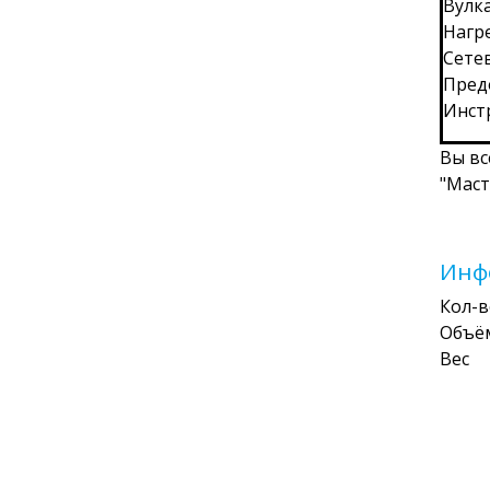
Вулк
Нагр
Сете
Пред
Инст
Вы вс
"Маст
Инф
Кол-
Объё
Вес