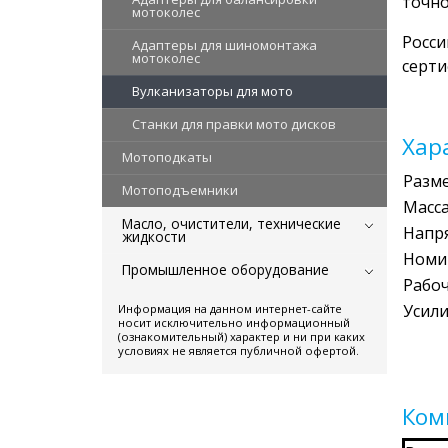
точно
мотоколес
Росси
Адаптеры для шиномонтажа
мотоколес
серти
Вулканизаторы для мото
Станки для правки мото дисков
Хар
Мотоподкаты
Разм
Мотоподъемники
Масс
Масло, очистители, технические
Напр
жидкости
Номи
Промышленное оборудование
Рабо
Усил
Информация на данном интернет-сайте
носит исключительно информационный
(ознакомительный) характер и ни при каких
условиях не является публичной офертой.
Ком