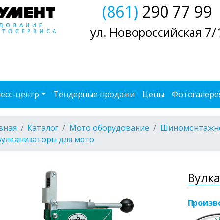
(861)
290 77 99
ул. Новороссийская 7/
есс-центр
Тендерные продажи
Цены
Фотогалере
вная
Каталог
Мото оборудование
Шиномонтажно
Вулканизаторы для мото
Вулка
Произв