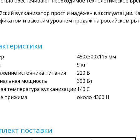
стью обеспечивают необходимое технологическое вре
йский вулканизатор прост и надёжен в эксплуатации. 
фикатом и высоким уровнем продаж на российском рын
актеристики
ер
450х300х115 мм
а
9 кг
яжение источника питания
220 В
нальная мощность
300 Вт
чая температура вулканизации
140 C
ие прижима
около 4300 Н
плект поставки