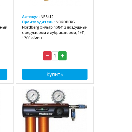
Артикул:
NP8412
Производитель:
NORDBERG
шный
Nordberg фильтр np8412 воздушный
с редуктором и лубрикатором, 1/4",
1700 л/мин
Купить