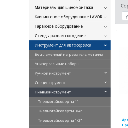
Со
Материалы для шиномонтажа
Клининговое оборудование LAVOR
Гаражное оборудование
Стенды развал-схождение
Инструмент для автосервиса
Беспламенный нагреватель металла
Универсальные наборы
Ручной инструмент
Специнструмент
Пневмоинструмент
Пневмогайковерты 1"
Пневмогайковерты 3/4"
Ар
Пневмогайковерты 1/2"
Пр