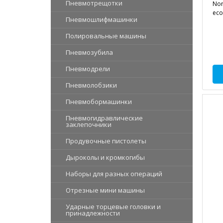
Пневмотрещотки
Nor
eco
Пневмошлифмашинки
Полировальные машины
Пневмозубила
Пневмодрели
Пневмолобзики
Пневмобормашинки
Пневмогидравлические
заклепочники
Продувочные пистолеты
Дыроколы и кромкогибы
Наборы для разных операций
Отрезные мини машины
Ударные торцевые головки и
принадлежности