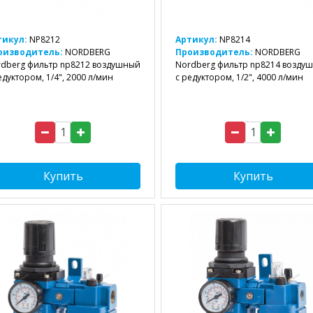
тикул:
NP8212
Артикул:
NP8214
оизводитель:
NORDBERG
Производитель:
NORDBERG
dberg фильтр np8212 воздушный
Nordberg фильтр np8214 возду
едуктором, 1/4", 2000 л/мин
с редуктором, 1/2", 4000 л/мин
Купить
Купить