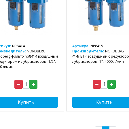
тикул:
NP8414
Артикул:
NP8415
оизводитель:
NORDBERG
Производитель:
NORDBERG
dberg фильтр np8414 воздушный
ФИЛЬТР воздушный с редукторо
едуктором и лубрикатором, 1/2",
лубрикатором, 1", 4000 л/мин
0 л/мин
Купить
Купить