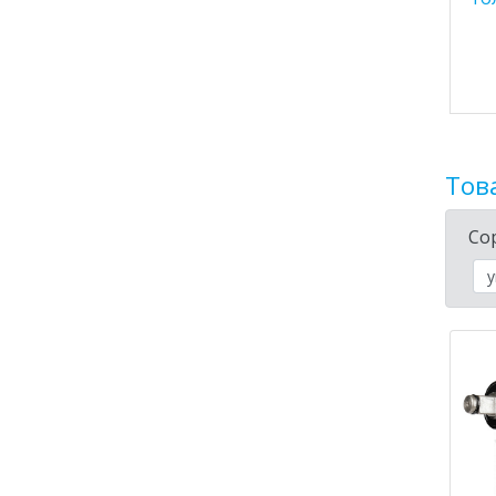
Тов
Со