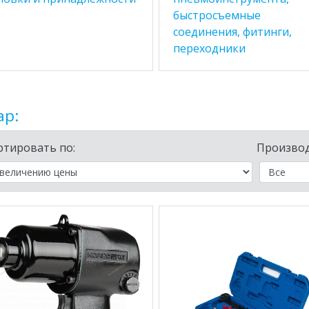
быстросъемные
соединения, фитинги,
переходники
ар:
ртировать по:
Производ