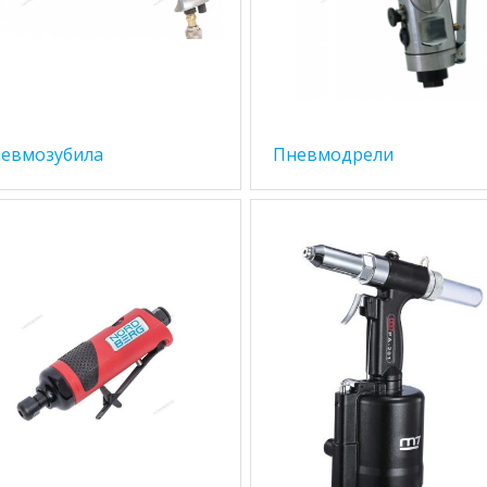
евмозубила
Пневмодрели