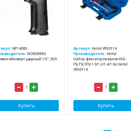
тикул:
NP14085
Артикул:
Vertul VR50114
оизводитель:
NORDBERG
Производитель:
Vertul
вмогайковерт ударный 1/2", 850
Набор фиксаторов валов VAG
FSI,TSI,TFSI 1.0/1.2/1.4/1.6л Vertul
VR50114
Купить
Купить