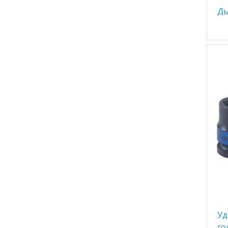
Ды
Уд
го