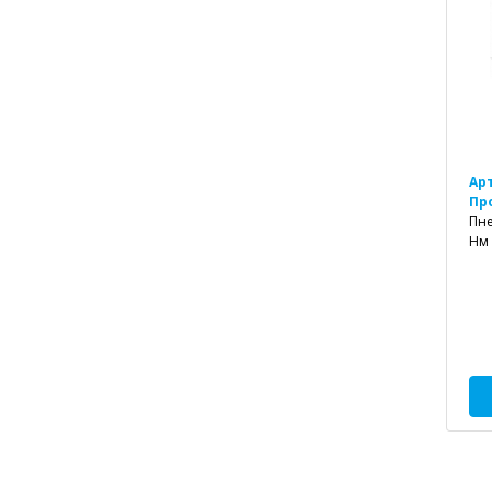
Ар
Пр
Пне
Нм