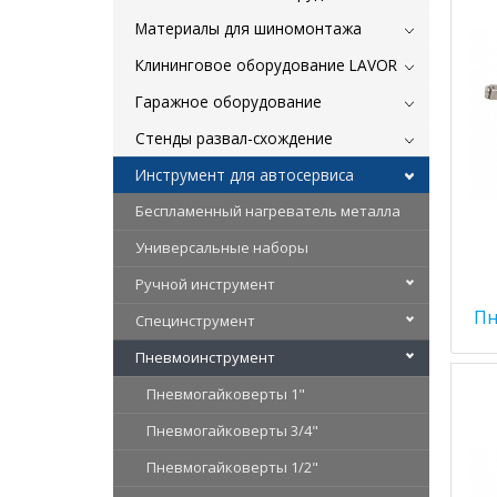
Материалы для шиномонтажа
Клининговое оборудование LAVOR
Гаражное оборудование
Стенды развал-схождение
Инструмент для автосервиса
Беспламенный нагреватель металла
Универсальные наборы
Ручной инструмент
Пн
Специнструмент
Пневмоинструмент
Пневмогайковерты 1"
Пневмогайковерты 3/4"
Пневмогайковерты 1/2"