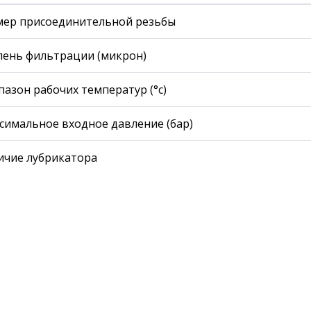
мер присоединительной резьбы
пень фильтрации (микрон)
пазон рабочих температур (°с)
симальное входное давление (бар)
ичие лубрикатора