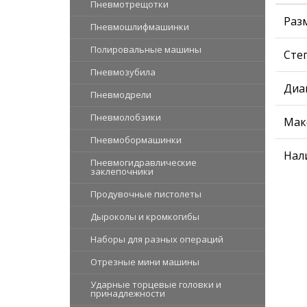
Пневмотрещотки
Раз
Пневмошлифмашинки
Полировальные машины
Сте
Пневмозубила
Диа
Пневмодрели
Пневмолобзики
Мак
Пневмобормашинки
Нал
Пневмогидравлические
заклепочники
Продувочные пистолеты
Дыроколы и кромкогибы
Наборы для разных операций
Отрезные мини машины
Ударные торцевые головки и
принадлежности