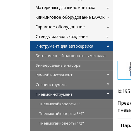
Материалы для шиномонтажа
Клининговое оборудование LAVOR
Гаражное оборудование
Стенды развал-схождение
Инструмент для автосервиса
Беспламенный нагреватель металла
Универсальные наборы
Ручной инструмент
Специнструмент
id:195
Пневмоинструмент
Предн
Пневмогайковерты 1"
пневм
Пневмогайковерты 3/4"
Пневмогайковерты 1/2"
Пар