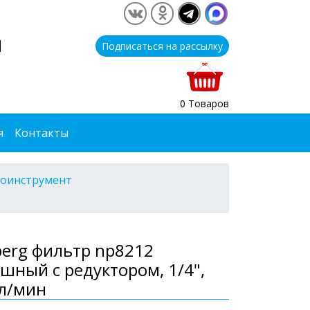
1
Подписаться на рассылку
0 Товаров
я
Контакты
оинструмент
erg фильтр np8212
шный с редуктором, 1/4",
л/мин