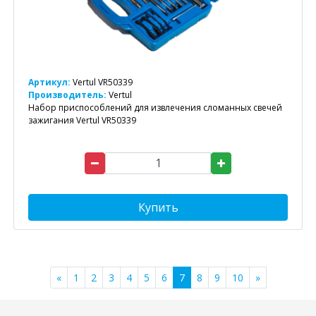
Артикул:
Vertul VR50339
Производитель:
Vertul
Набор приспособлений для извлечения сломанных свечей
зажигания Vertul VR50339
Купить
«
1
2
3
4
5
6
7
8
9
10
»