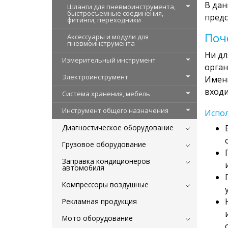
В дан
Шланги для пневмоинструмента,
быстросъемные соединения,
предс
фитинги, переходники
Поч
Аксессуары и модули для
пневмоинструмента
Ни дл
Измерительный инструмент
орган
Электроинструмент
Именн
входи
Система хранения, мебель
Инструмент общего назначения
Испол
Диагностическое оборудование
Грузовое оборудование
Заправка кондиционеров
автомобиля
Компрессоры воздушные
Рекламная продукция
Мото оборудование