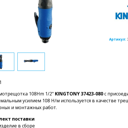
Артикул:
1
мотрещотка 108Hm 1/2"
KINGTONY 37423-080
с присоед
мальным усилием 108 Н/м используется в качестве трещ
рных и монтажных работ.
лект поставки
изделие в сборе