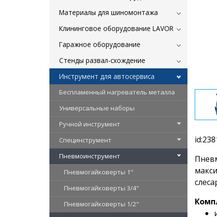
Материалы для шиномонтажа
Клининговое оборудование LAVOR
Гаражное оборудование
Стенды развал-схождение
Инструмент для автосервиса
Беспламенный нагреватель металла
Универсальные наборы
Ручной инструмент
id:238
Специнструмент
Пневмоинструмент
Пнев
макси
Пневмогайковерты 1"
слеса
Пневмогайковерты 3/4"
Комп
Пневмогайковерты 1/2"