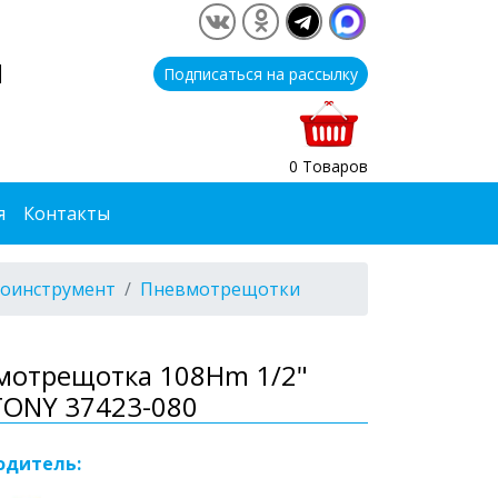
1
Подписаться на рассылку
0 Товаров
я
Контакты
оинструмент
Пневмотрещотки
мотрещотка 108Hm 1/2"
TONY 37423-080
одитель: