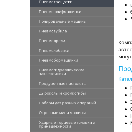
Пневмотрещотки
Пневмошлифмашинки
Полировальные машины
Пневмозубила
Пневмодрели
Компа
автос
Пневмолобзики
могут
Пневмобормашинки
Про
Пневмогидравлические
заклепочники
Катал
Продувочные пистолеты
Дыроколы и кромкогибы
Наборы для разных операций
Отрезные мини машины
Ударные торцевые головки и
принадлежности