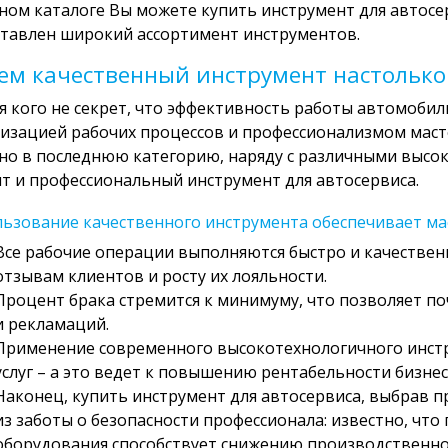
ном каталоге Вы можете купить инструмент для автосе
тавлен широкий ассортимент инструментов.
ем качественный инструмент настолько
я кого не секрет, что эффективность работы автомобил
изацией рабочих процессов и профессионализмом маст
о в последнюю категорию, наряду с различными высо
т и профессиональный инструмент для автосервиса.
ьзование качественного инструмента обеспечивает ма
Все рабочие операции выполняются быстро и качествен
отзывам клиентов и росту их лояльности.
Процент брака стремится к минимуму, что позволяет п
и рекламаций.
Применение современного высокотехнологичного инст
услуг – а это ведет к повышению рентабельности бизнес
Наконец, купить инструмент для автосервиса, выбрав п
из заботы о безопасности профессионала: известно, чт
оборудования способствует снижению производственно