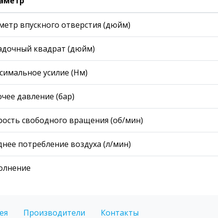
аметр
метр впускного отверстия (дюйм)
адочный квадрат (дюйм)
симальное усилие (Нм)
чее давление (бар)
рость свободного вращения (об/мин)
днее потребление воздуха (л/мин)
олнение
ея
Производители
Контакты