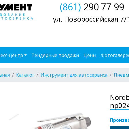
(861)
290 77 99
ул. Новороссийская 7/
есс-центр
Тендерные продажи
Цены
Фотогалере
вная
Каталог
Инструмент для автосервиса
Пневм
Nord
np024
Произв