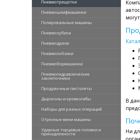
Пневмотрещотки
Компа
автос
Пневмошлифмашинки
могут
Полировальные машины
Про
Пневмозубила
Катал
Пневмодрели
Пневмолобзики
Пневмобормашинки
Пневмогидравлические
заклепочники
Продувочные пистолеты
Дыроколы и кромкогибы
В дан
предс
Наборы для разных операций
Поч
Отрезные мини машины
Ударные торцевые головки и
Ни дл
принадлежности
орган