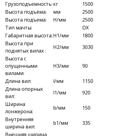
Грузоподъемность:
кг
1500
Высота подъёма:
мм
2500
Высота подъема:
H/мм
2500
Тип мачты:
DX
Габаритная высота:
H1/мм
1800
Высота при
H2/мм
3030
поднятых вилах :
Высота с
опущенными
H3/мм
90
вилами:
Длина вил:
l/мм
1150
Длина опорных
l1/мм
920
вил:
Ширина
b/мм
150
лонжерона:
Внутренняя
b1/мм
335
ширина вил:
Внешняя ширина