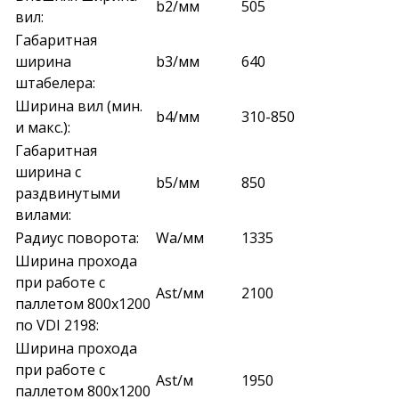
b2/мм
505
вил:
Габаритная
ширина
b3/мм
640
штабелера:
Ширина вил (мин.
b4/мм
310-850
и макс.):
Габаритная
ширина с
b5/мм
850
раздвинутыми
вилами:
Радиус поворота:
Wa/мм
1335
Ширина прохода
при работе с
Ast/мм
2100
паллетом 800х1200
по VDI 2198:
Ширина прохода
при работе с
Ast/м
1950
паллетом 800х1200