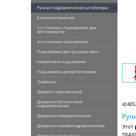
Ручные гидравлические штабелеры
Бочкокантователи
2-х стоечные подъемники для
автосервисов
4-х стоечные подъемники
Подъемники для грузовых авто
Ножничные подъемники
Подъемники для мототехники
Траверсы
Домкрат парковочный
Домкраты бутылочные
id:405
гидравлические
Руч
Домкраты пневматические
Домкраты пневмогидравлические
Этот
подхо
Домкраты подкатные