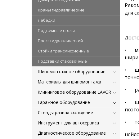
Реком
Краны гидравлические
для с
Лебедки
Подъемные столы
Досто
Пресс гидравлический
·
мал
Стойки трансмиссионные
ширин
Подставки стаховочные
·
широ
Шиномонтажное оборудование
точно
Материалы для шиномонтажа
·
раз
Клининговое оборудование LAVOR
·
штаб
Гаражное оборудование
поэто
Стенды развал-схождение
·
тол
Инструмент для автосервиса
Диагностическое оборудование
нейло