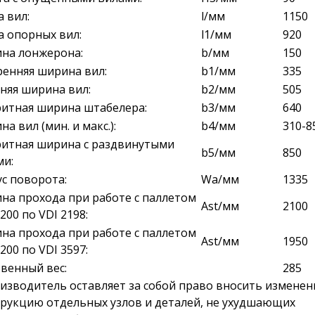
 вил:
l/мм
1150
а опорных вил:
l1/мм
920
на лонжерона:
b/мм
150
ренняя ширина вил:
b1/мм
335
няя ширина вил:
b2/мм
505
ритная ширина штабелера:
b3/мм
640
а вил (мин. и макс.):
b4/мм
310-8
ритная ширина с раздвинутыми
b5/мм
850
ми:
с поворота:
Wa/мм
1335
на прохода при работе с паллетом
Ast/мм
2100
200 по VDI 2198:
на прохода при работе с паллетом
Ast/мм
1950
200 по VDI 3597:
венный вес:
285
изводитель оставляет за собой право вносить изменен
рукцию отдельных узлов и деталей, не ухудшающих