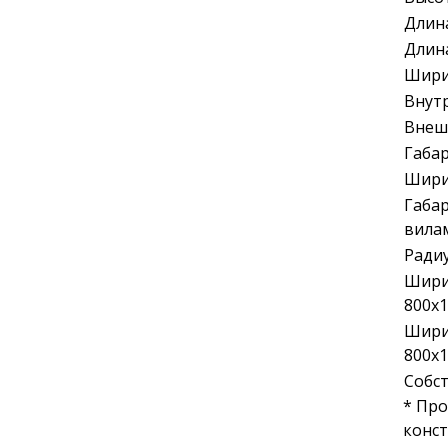
Длина
Длин
Шири
Внут
Внеш
Габа
Ширин
Габа
вила
Радиу
Шири
800х1
Шири
800х1
Собст
* Про
конст