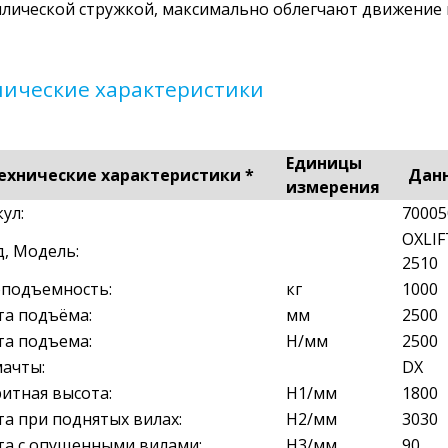
лической стружкой, максимально облегчают движение 
нические характеристики
Единицы
ехнические характеристики *
Дан
измерения
ул:
70005
OXLIF
, Модель:
2510
оподъемность:
кг
1000
та подъёма:
мм
2500
та подъема:
H/мм
2500
мачты:
DX
итная высота:
H1/мм
1800
а при поднятых вилах:
H2/мм
3030
та с опущенными вилами:
H3/мм
90