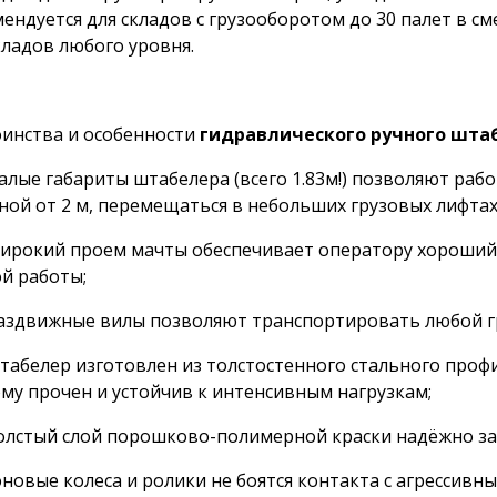
ендуется для складов с грузооборотом до 30 палет в см
кладов любого уровня.
инства и особенности
гидравлического ручного шта
ые габариты штабелера (всего 1.83м!) позволяют рабо
ой от 2 м, перемещаться в небольших грузовых лифтах
кий проем мачты обеспечивает оператору хороший об
й работы;
движные вилы позволяют транспортировать любой гру
елер изготовлен из толстостенного стального профи
му прочен и устойчив к интенсивным нагрузкам;
стый слой порошково-полимерной краски надёжно защ
новые колеса и ролики не боятся контакта с агрессив