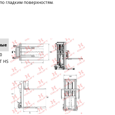
по гладким поверхностям.
ные
0
T HS