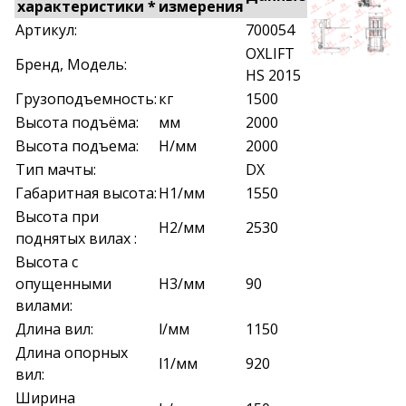
характеристики *
измерения
Артикул:
700054
OXLIFT
Бренд, Модель:
HS 2015
Грузоподъемность:
кг
1500
Высота подъёма:
мм
2000
Высота подъема:
H/мм
2000
Тип мачты:
DX
Габаритная высота:
H1/мм
1550
Высота при
H2/мм
2530
поднятых вилах :
Высота с
опущенными
H3/мм
90
вилами:
Длина вил:
l/мм
1150
Длина опорных
l1/мм
920
вил:
Ширина