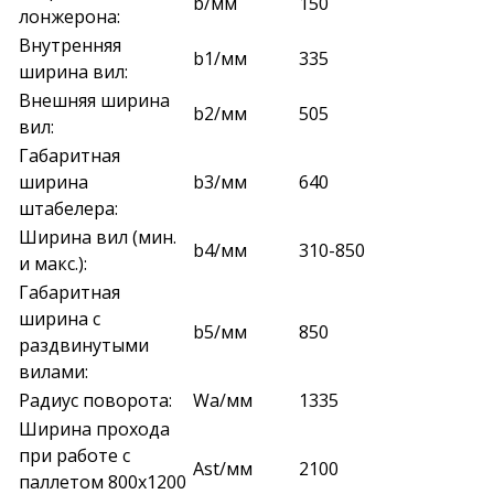
b/мм
150
лонжерона:
Внутренняя
b1/мм
335
ширина вил:
Внешняя ширина
b2/мм
505
вил:
Габаритная
ширина
b3/мм
640
штабелера:
Ширина вил (мин.
b4/мм
310-850
и макс.):
Габаритная
ширина с
b5/мм
850
раздвинутыми
вилами:
Радиус поворота:
Wa/мм
1335
Ширина прохода
при работе с
Ast/мм
2100
паллетом 800х1200