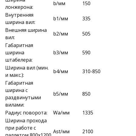
b/мм
150
лонжерона:
Внутренняя
b1/мм
335
ширина вил:
Внешняя ширина
b2/мм
505
вил:
Габаритная
ширина
b3/мм
590
штабелера:
Ширина вил (мин.
b4/мм
310-850
и макс.):
Габаритная
ширина с
b5/мм
850
раздвинутыми
вилами:
Радиус поворота:
Wa/мм
1335
Ширина прохода
при работе с
Ast/мм
2100
паллетом 800х1200