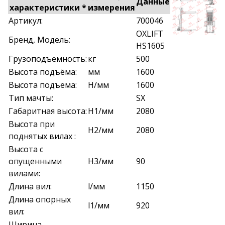
Данные
характеристики *
измерения
Артикул:
700046
OXLIFT
Бренд, Модель:
HS1605
Грузоподъемность:
кг
500
Высота подъёма:
мм
1600
Высота подъема:
H/мм
1600
Тип мачты:
SX
Габаритная высота:
H1/мм
2080
Высота при
H2/мм
2080
поднятых вилах :
Высота с
опущенными
H3/мм
90
вилами:
Длина вил:
l/мм
1150
Длина опорных
l1/мм
920
вил:
Ширина