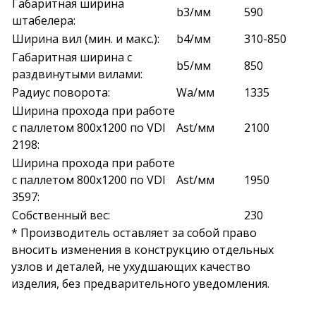
Габаритная ширина
b3/мм
590
штабелера:
Ширина вил (мин. и макс.):
b4/мм
310-850
Габаритная ширина с
b5/мм
850
раздвинутыми вилами:
Радиус поворота:
Wa/мм
1335
Ширина прохода при работе
с паллетом 800х1200 по VDI
Ast/мм
2100
2198:
Ширина прохода при работе
с паллетом 800х1200 по VDI
Ast/мм
1950
3597:
Собственный вес:
230
* Производитель оставляет за собой право
вносить изменения в конструкцию отдельных
узлов и деталей, не ухудшающих качество
изделия, без предварительного уведомления.