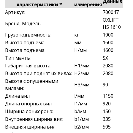
Данные
характеристики *
измерения
Артикул:
700047
OXLIFT
Бренд, Модель:
HS 1610
Грузоподъемность:
кг
1000
Высота подъёма:
мм
1600
Высота подъема:
H/мм
1600
Тип мачты:
SX
Габаритная высота:
H1/мм
2080
Высота при поднятых вилах:
H2/мм
2080
Высота с опущенными
H3/мм
90
вилами:
Длина вил:
l/мм
1150
Длина опорных вил:
l1/мм
920
Ширина лонжерона:
b/мм
150
Внутренняя ширина вил:
b1/мм
335
Внешняя ширина вил:
b2/мм
505