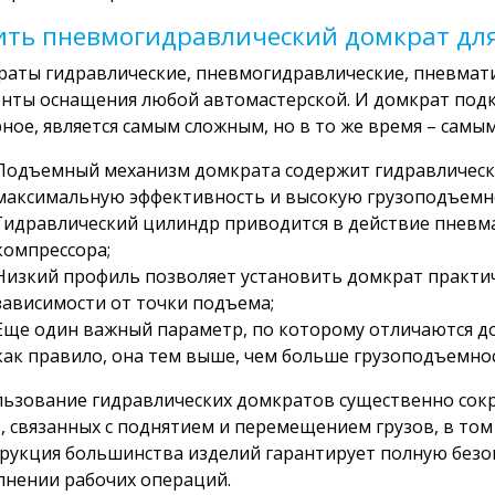
ить пневмогидравлический домкрат для
аты гидравлические, пневмогидравлические, пневматич
нты оснащения любой автомастерской. И домкрат под
ное, является самым сложным, но в то же время – самы
Подъемный механизм домкрата содержит гидравлическу
максимальную эффективность и высокую грузоподъемн
Гидравлический цилиндр приводится в действие пневм
компрессора;
Низкий профиль позволяет установить домкрат практи
зависимости от точки подъема;
Еще один важный параметр, по которому отличаются д
как правило, она тем выше, чем больше грузоподъемнос
ьзование гидравлических домкратов существенно сок
, связанных с поднятием и перемещением грузов, в том
рукция большинства изделий гарантирует полную безо
нении рабочих операций.