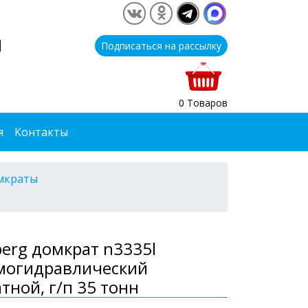
1
Подписаться на рассылку
0 Товаров
я
Контакты
мкраты
erg домкрат n3335l
могидравлический
тной, г/п 35 тонн