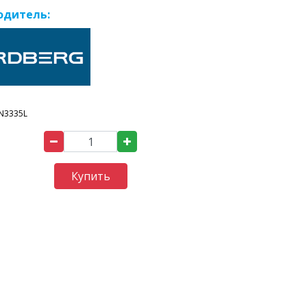
одитель:
N3335L
Купить