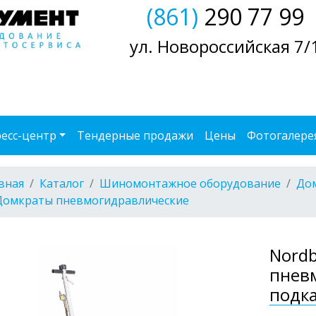
(861)
290 77 99
ул. Новороссийская 7/
есс-центр
Тендерные продажи
Цены
Фотогалере
вная
Каталог
Шиномонтажное оборудование
До
Домкраты пневмогидравлические
Nordb
пнев
подка