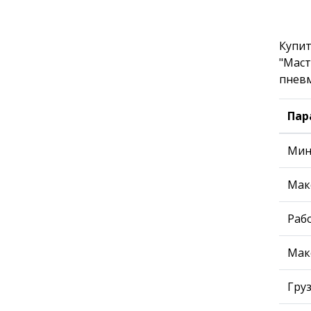
Купит
"Маст
пневм
Пар
Мин
Мак
Рабо
Мак
Гру