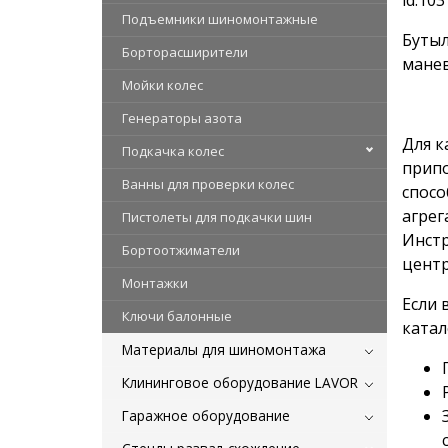
Подъемники шиномонтажные
Бутыл
Борторасширители
манев
Мойки колес
Генераторы азота
Для к
Подкачка колес
припо
Ванны для проверки колес
спосо
агрег
Пистолеты для подкачки шин
Инстр
Бортоотжиматели
центр
Монтажки
Если 
Ключи балонные
катал
Материалы для шиномонтажа
Клининговое оборудование LAVOR
Гаражное оборудование