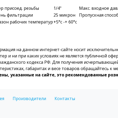
р присоед. резьбы
1/4"
Макс. входное да
ень фильтрации
25 микрон
Пропускная спосо
азон рабочих температур
+5°с -+ 60°с
рмация на данном интернет-сайте носит исключитель
тер и ни при каких условиях не является публичной о
ражданского кодекса РФ. Для получения исчерпывающе
теристиках, габаритах и весе товаров обращайтесь к 
цены, указанные на сайте, это рекомендованные роз
ея
Производители
Контакты