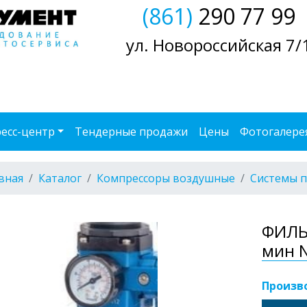
(861)
290 77 99
ул. Новороссийская 7/
есс-центр
Тендерные продажи
Цены
Фотогалере
вная
Каталог
Компрессоры воздушные
Системы п
ФИЛЬТ
мин 
Произв