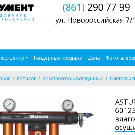
(861)
290 77 99
ул. Новороссийская 7/
есс-центр
Тендерные продажи
Цены
Фотогалере
вная
Каталог
Компрессоры воздушные
Системы п
ASTU
60123
влаг
осуши