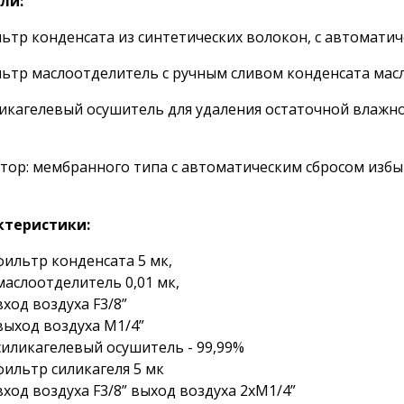
ли:
льтр конденсата из синтетических волокон, с автомати
льтр маслоотделитель с ручным сливом конденсата мас
ликагелевый осушитель для удаления остаточной влажн
тор: мембранного типа с автоматическим сбросом изб
ктеристики:
фильтр конденсата 5 мк,
маслоотделитель 0,01 мк,
вход воздуха F3/8”
выход воздуха M1/4”
силикагелевый осушитель - 99,99%
фильтр силикагеля 5 мк
вход воздуха F3/8” выход воздуха 2хM1/4”