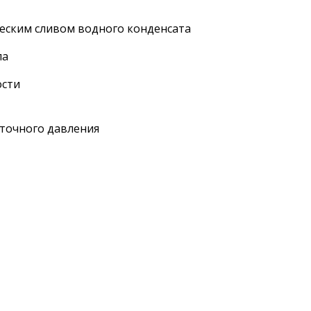
ческим сливом водного конденсата
ла
ости
ыточного давления