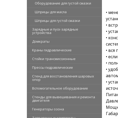
Оборудование для густой смазки
Шприцы для масла
• мен
устан
Шприцы для густой смазки
• вст
Зарядные и пуск-зарядные
• уст
устройства
• кон
Домкраты
систе
• вся
Краны гидравлические
• есл
Стойки трансмиссионные
• пол
Прессы гидравлические
• удо
автом
Стенд для восстановления шаровых
опор
• уст
источ
Вспомогательное оборудование
Питан
Стенды для вывешивания и ремонта
двигателя
Давле
Мощно
Генераторы озона
Габар
Заправочные комплекты