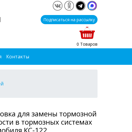
1
Подписаться на рассылку
0 Товаров
я
Контакты
ей
овка для замены тормозной
сти в тормозных системах
обиля КС-122