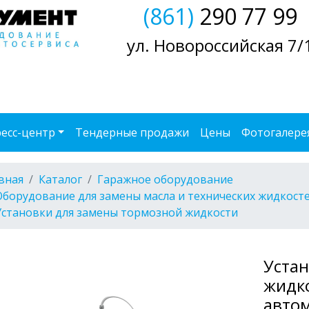
(861)
290 77 99
ул. Новороссийская 7/
есс-центр
Тендерные продажи
Цены
Фотогалере
вная
Каталог
Гаражное оборудование
Оборудование для замены масла и технических жидкост
Установки для замены тормозной жидкости
Устан
жидко
автом