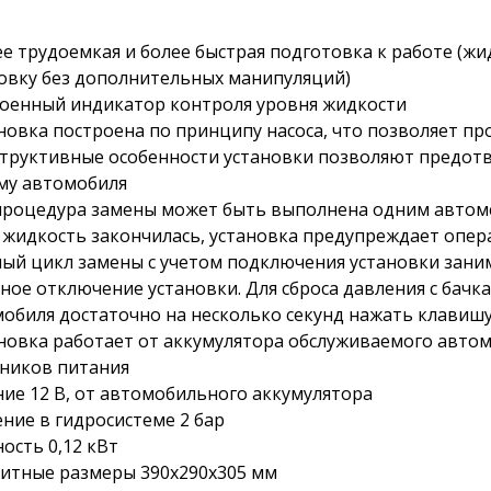
ее трудоемкая и более быстрая подготовка к работе (ж
овку без дополнительных манипуляций)
роенный индикатор контроля уровня жидкости
ановка построена по принципу насоса, что позволяет п
структивные особенности установки позволяют предот
му автомобиля
 процедура замены может быть выполнена одним авто
и жидкость закончилась, установка предупреждает опе
ный цикл замены с учетом подключения установки заним
бное отключение установки. Для сброса давления с бач
обиля достаточно на несколько секунд нажать клавишу
ановка работает от аккумулятора обслуживаемого авто
ников питания
ие 12 В, от автомобильного аккумулятора
ние в гидросистеме 2 бар
сть 0,12 кВт
итные размеры 390х290х305 мм