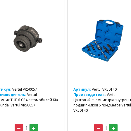
тикул:
Vertul VR50057
Артикул:
Vertul VR50140
оизводитель:
Vertul
Производитель:
Vertul
мник ТНВД СР4 автомобилей Kia
Цанговый съемник для внутрен
yundai Vertul VR50057
подшипников 5 предметов Vertul
VR50140