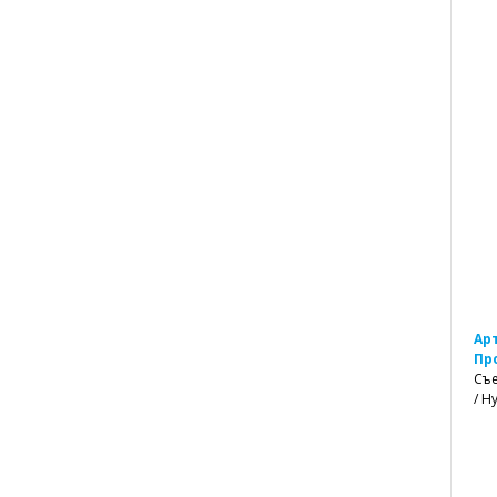
Ар
Пр
Съе
/ H