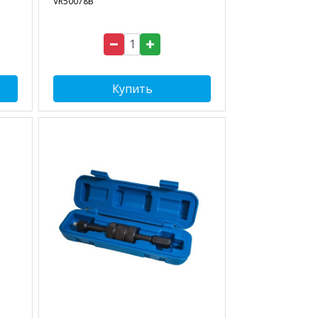
VR50078B
Купить