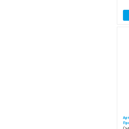
Ар
Пр
Съе