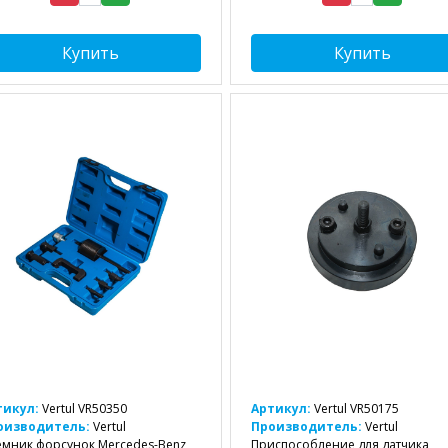
Купить
Купить
тикул:
Vertul VR50350
Артикул:
Vertul VR50175
оизводитель:
Vertul
Производитель:
Vertul
мник форсунок Mercedes-Benz
Приспособление для датчика