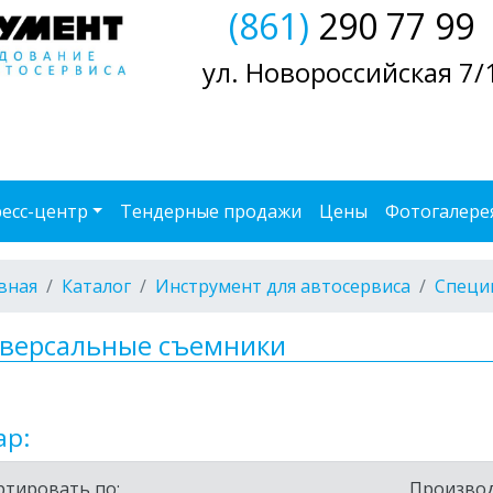
(861)
290 77 99
ул. Новороссийская 7/
есс-центр
Тендерные продажи
Цены
Фотогалере
вная
Каталог
Инструмент для автосервиса
Специ
версальные съемники
ар:
ртировать по:
Производ