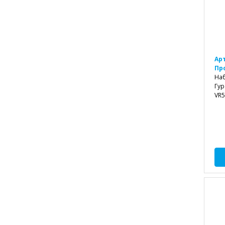
Ар
Пр
Наб
Гур
VR5