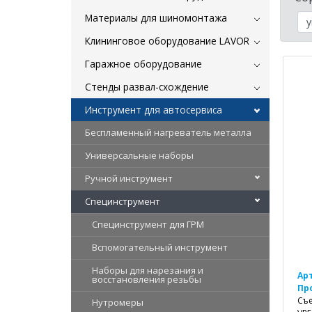
Материалы для шиномонтажа
Клининговое оборудование LAVOR
Гаражное оборудование
Стенды развал-схождение
Инструмент для автосервиса
Беспламенный нагреватель металла
Универсальные наборы
Ручной инструмент
Специнструмент
Специнструмент для ГРМ
Вспомогательный инструмент
Наборы для нарезания и
Ар
восстановления резьбы
Пр
Съе
Нутромеры