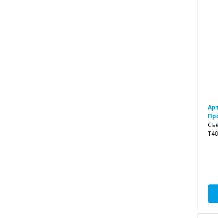
Ар
Пр
Съе
T40