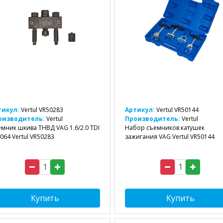
тикул:
Vertul VR50283
Артикул:
Vertul VR50144
оизводитель:
Vertul
Производитель:
Vertul
мник шкива ТНВД VAG 1.6/2.0 TDI
Набор съемников катушек
064 Vertul VR50283
зажигания VAG Vertul VR50144
Купить
Купить