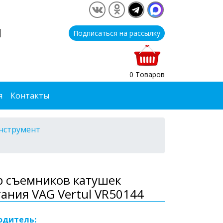
1
Подписаться на рассылку
0 Товаров
я
Контакты
нструмент
р съемников катушек
ания VAG Vertul VR50144
одитель: