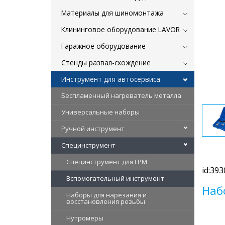
Материалы для шиномонтажа
Клининговое оборудование LAVOR
Гаражное оборудование
Стенды развал-схождение
Инструмент для автосервиса
Беспламенный нагреватель металла
Универсальные наборы
Ручной инструмент
Специнструмент
Специнструмент для ГРМ
id:393
Вспомогательный инструмент
Наб
Наборы для нарезания и
восстановления резьбы
Нутромеры