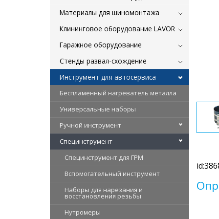
Материалы для шиномонтажа
Клининговое оборудование LAVOR
Гаражное оборудование
Стенды развал-схождение
Инструмент для автосервиса
Беспламенный нагреватель металла
Универсальные наборы
Ручной инструмент
Специнструмент
Специнструмент для ГРМ
id:386
Вспомогательный инструмент
Опр
Наборы для нарезания и
восстановления резьбы
Нутромеры