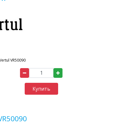
Vertul VR50090
Купить
VR50090