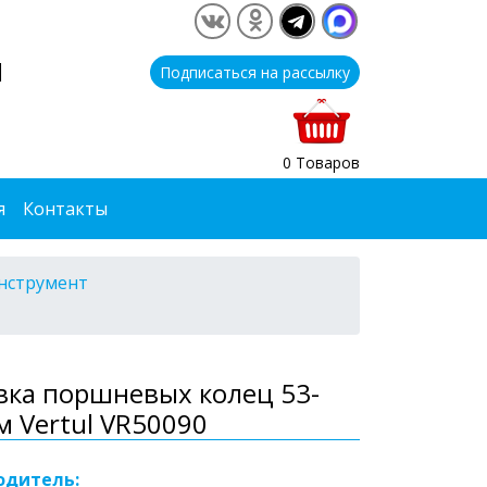
1
Подписаться на рассылку
0 Товаров
я
Контакты
нструмент
вка поршневых колец 53-
 Vertul VR50090
одитель: