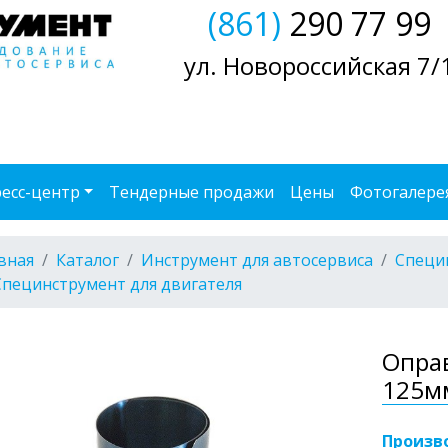
(861)
290 77 99
ул. Новороссийская 7/
есс-центр
Тендерные продажи
Цены
Фотогалере
вная
Каталог
Инструмент для автосервиса
Специ
Специнструмент для двигателя
Опра
125мм
Произв