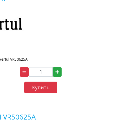
Vertul VR50625A
Купить
l VR50625A