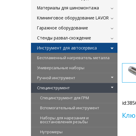
Материалы для шиномонтажа
Клининговое оборудование LAVOR
Гаражное оборудование
Стенды развал-схождение
Инструмент для автосервиса
Беспламенный нагреватель металла
Универсальные наборы
Ручной инструмент
Специнструмент
Специнструмент для ГРМ
id:385
Вспомогательный инструмент
Клю
Наборы для нарезания и
восстановления резьбы
Нутромеры