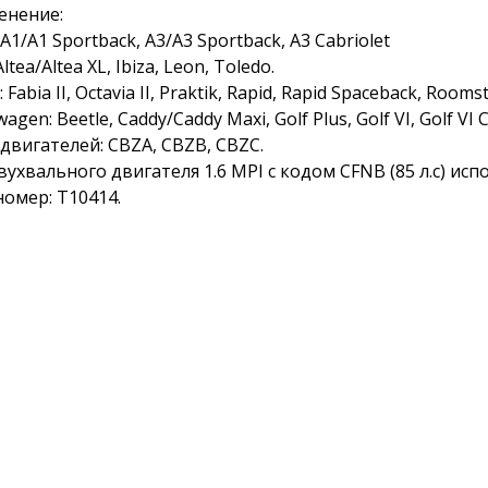
енение:
 A1/A1 Sportback, A3/A3 Sportback, A3 Cabriolet
Altea/Altea XL, Ibiza, Leon, Toledo.
 Fabia II, Octavia II, Praktik, Rapid, Rapid Spaceback, Roomste
agen: Beetle, Caddy/Caddy Maxi, Golf Plus, Golf VI, Golf VI Ca
двигателей: CBZA, CBZB, CBZC.
вухвального двигателя 1.6 MPI с кодом CFNB (85 л.с) ис
омер: T10414.