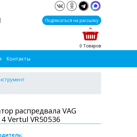
1
Подписаться на рассылку
0 Товаров
я
Контакты
нструмент
тор распредвала VAG
4 Vertul VR50536
одитель: