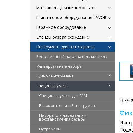
Материалы для шиномонтажа
Клининговое оборудование LAVOR
Гаражное оборудование
Стенды развал-схождение
Инструмент для автосервиса
Беспламенный нагреватель металла
Универсальные наборы
Ручной инструмент
Специнструмент
Специнструмент для ГРМ
id:390
Вспомогательный инструмент
Фик
Наборы для нарезания и
восстановления резьбы
Инстр
Нутромеры
Подхо