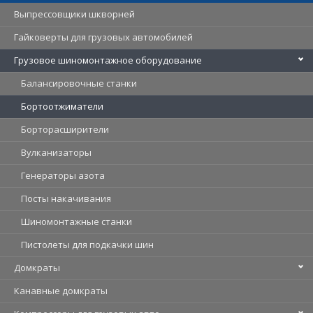
Выпрессовщики шкворней
Гайковерты для грузовых автомобилей
Грузовое шиномонтажное оборудование
Балансировочные станки
Бортоотжиматели
Борторасширители
Вулканизаторы
Генераторы азота
Посты накачивания
Шиномонтажные станки
Пистолеты для подкачки шин
Домкраты
Канавные домкраты