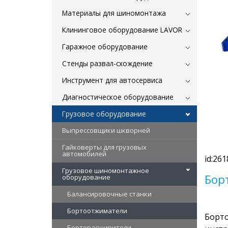
Материалы для шиномонтажа
Клининговое оборудование LAVOR
Гаражное оборудование
Стенды развал-схождение
Инструмент для автосервиса
Диагностическое оборудование
Грузовое оборудование
Выпрессовщики шкворней
Гайковерты для грузовых
автомобилей
id:261
Грузовое шиномонтажное
Бор
оборудование
Балансировочные станки
Бортоотжиматели
Борто
Борторасширители