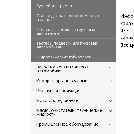
Ручной инструмент
Станки для наклепки тормозных
Инфо
накладок
харак
Стенды для ремонта грузовых
437 Г
двигателей
харак
Тестеры подвески для грузовых
Все 
автомобилей
Гидравлические гайковерты
Заправка кондиционеров
автомобиля
Компрессоры воздушные
Рекламная продукция
Мото оборудование
Масло, очистители, технические
жидкости
Промышленное оборудование