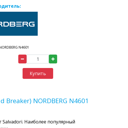
одитель:
NORDBERG N4601
Купить
ad Breaker) NORDBERG N4601
 Salvadori. Наиболее популярный