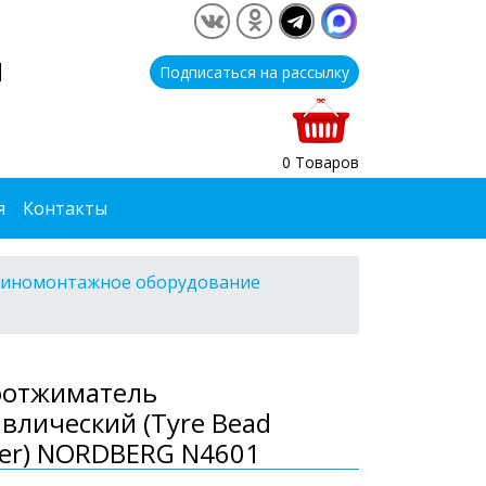
1
Подписаться на рассылку
0 Товаров
я
Контакты
шиномонтажное оборудование
оотжиматель
влический (Tyre Bead
ker) NORDBERG N4601