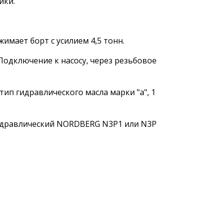
ики.
имает борт с усилием 4,5 тонн.
Подключение к насосу, через резьбовое
тип гидравлического масла марки "а", 1
идравлический NORDBERG N3P1 или N3P