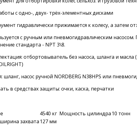
умент для отбортировки колес сельхоз. и грузовой техн
аботы с одно-, двух- трёх-элементных дисками
умент гидравлически прижимается к колесу, а затем отж
ьзуется с ручным или пневмогидравлическим насосом. 
нение стандарта - NPT 3\8.
ектация: отбортовыватель без насоса, шланга и масла (
OILRIGHT)
: шланг, насос ручной NORDBERG N38HPS или пневмог
ать в средствах защиты: очки, каска, перчатки
ие
4540 кг
Мощность цилиндра
10 тонн
 ширина захвата
127 мм