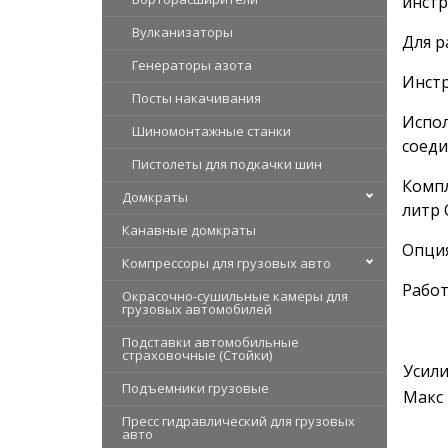
инстр
Вулканизаторы
Для р
Генераторы азота
Инстр
Посты накачивания
Испол
Шиномонтажные станки
соеди
Пистолеты для подкачки шин
Компл
Домкраты
литр 
Канавные домкраты
Опция
Компрессоры для грузовых авто
Работ
Окрасочно-сушильные камеры для
грузовых автомобилей
Подставки автомобильные
страховочные (Стойки)
Усил
Подъемники грузовые
Макс
Пресс гидравлический для грузовых
авто