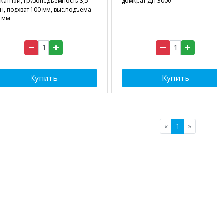
катной, грузоподъемность 3,5
домкрат ДП-3000
н, подхват 100 мм, выс.подъема
 мм
Купить
Купить
«
1
»