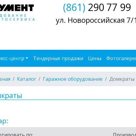
(861)
290 77 99
ул. Новороссийская 7/
есс-центр
Тендерные продажи
Цены
Фотогалере
вная
Каталог
Гаражное оборудование
Домкраты
краты
ар:
ртировать по:
Производ