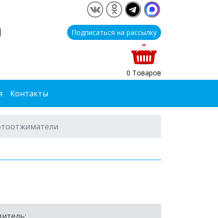
1
Подписаться на рассылку
0 Товаров
я
Контакты
ртоотжиматели
итель: