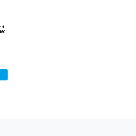
ий
4601