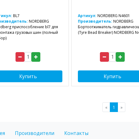
тикул:
BL7
Артикул:
NORDBERG N4601
оизводитель:
NORDBERG
Производитель:
NORDBERG
dberg приспособление bl7 для
Бортоотжиматель гидравлическ
онтажа грузовых шин (полный
(Tyre Bead Breaker) NORDBERG N
ор)
Купить
Купить
«
1
»
ея
Производители
Контакты