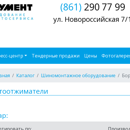
(861)
290 77 99
ул. Новороссийская 7/
есс-центр
Тендерные продажи
Цены
Фотогалере
вная
Каталог
Шиномонтажное оборудование
Бо
тоотжиматели
ар:
ртировать по:
Производ