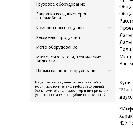
Грузовое оборудование
Общая
Общая
Заправка кондиционеров
автомобиля
Расст
Компрессоры воздушные
Проез
Лапы 
Рекламная продукция
Лапы 
Мото оборудование
Толщи
Мощно
Масло, очистители, технические
жидкости
В ком
Промышленное оборудование
Купит
Информация на данном интернет-сайте
носит исключительно информационный
"Маст
(ознакомительный) характер и ни при каких
условиях не является публичной офертой.
двухс
*Инф
харак
437 Г