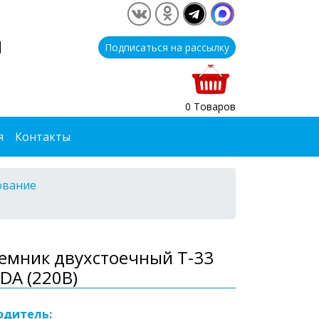
1
Подписаться на рассылку
0 Товаров
я
Контакты
ование
емник двухстоечный T-33
DA (220В)
одитель: