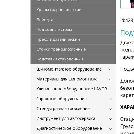
Краны гидравлические
Лебедки
id:428
Подъемные столы
Под
Пресс гидравлический
Двухс
Стойки трансмиссионные
подъе
гараж
Подставки стаховочные
Подъе
Шиномонтажное оборудование
Материалы для шиномонтажа
Допол
безоп
Клининговое оборудование LAVOR
карет
Гаражное оборудование
ХАРА
Стенды развал-схождение
Инструмент для автосервиса
Стац
Грузо
Диагностическое оборудование
Время