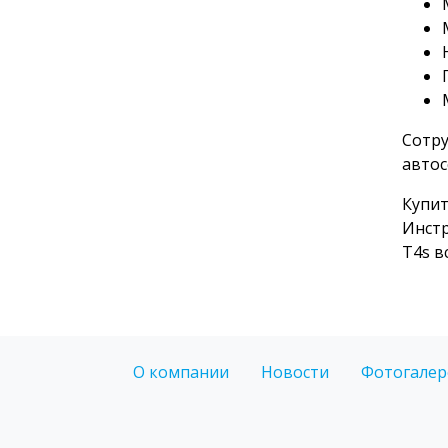
Сотру
автос
Купит
Инстр
T4s в
О компании
Новости
Фотогалер