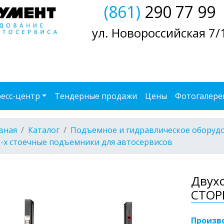
(861)
290 77 99
ул. Новороссийская 7/
есс-центр
Тендерные продажи
Цены
Фотогалере
вная
Каталог
Подъемное и гидравлическое оборуд
2-х стоечные подъемники для автосервисов
Двух
СТОР
Произв