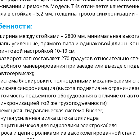
живании и ремонте. Модель T4s отличается качествен
ла в стойках – 5,2 мм, толщина тросов синхронизации –
бенности:
ширина между стойками – 2800 мм, минимальная высота
лапы усиленные, прямого типа и одинаковой длины. Кон
винтовой настройкой 10-19 см;
разворот лап составляет 270 градусов относительно ст
удобного маневрирования при заезде или выезде с по
автосервисах);
система блокировки с полноценными механическими ст
нижняя синхронизация (высота поднятия не ограничива
стоимость подъемного оборудования в отличие от авт
синхронизацией той же грузоподъемности);
немецкая гидравлическая система Bucher;
гнутая усиленная вилка штока цилиндра;
защитный чехол для гидравлики электрокабеля;
троса и цепи с роликами из высоколегированной стали;