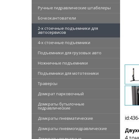
Ручные гидравлические штабелеры
Бочкокантователи
2-х стоечные подъемники для
автосервисов
4-х стоечные подъемники
Подъемники для грузовых авто
Ножничные подъемники
Подъемники для мототехники
Траверсы
Домкрат парковочный
Домкраты бутылочные
гидравлические
id:436
Домкраты пневматические
Домкраты пневмогидравлические
Двух
4 тон
Домкраты подкатные