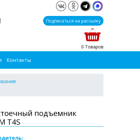
1
Подписаться на рассылку
0 Товаров
я
Контакты
ование
стоечный подъемник
М T4S
одитель: