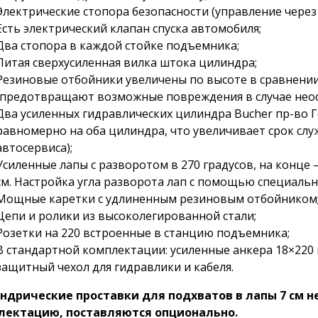
Электрические стопора безопасности (управление через 
Есть электрический клапан спуска автомобиля;
Два стопора в каждой стойке подъемника;
Литая сверхусиленная вилка штока цилиндра;
Резиновые отбойники увеличены по высоте в сравнен
(предотвращают возможные повреждения в случае неос
Два усиленных гидравлических цилиндра Bucher пр-во Г
равномерно на оба цилиндра, что увеличивает срок сл
автосервиса);
Усиленные лапы с разворотом в 270 градусов, на конце 
см. Настройка угла разворота лап с помощью специальн
Мощные каретки с удлиненным резиновым отбойником
Цепи и ролики из высоколегированной стали;
Розетки на 220 встроенные в станцию подъемника;
В стандартной комплектации: усиленные анкера 18×220 м
защитный чехол для гидравлики и кабеля.
ндрические проставки для подхватов в лапы 7 см н
лектацию, поставляются опционально.