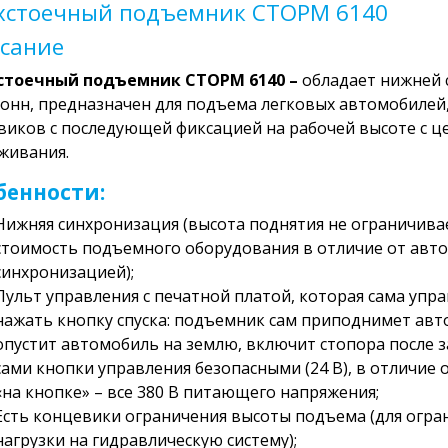
хстоечный подъемник СТОРМ 6140
сание
стоечный подъемник СТОРМ 6140 –
обладает нижней
тонн, предназначен для подъема легковых автомобилей
виков с последующей фиксацией на рабочей высоте с ц
живания.
бенности:
Нижняя синхронизация (высота поднятия не ограничива
стоимость подъемного оборудования в отличие от авт
синхронизацией);
Пульт управления с печатной платой, которая сама уп
нажать кнопку спуска: подъемник сам приподнимет авто
опустит автомобиль на землю, включит стопора после з
сами кнопки управления безопасными (24 В), в отличие
«на кнопке» – все 380 В питающего напряжения;
Есть концевики ограничения высоты подъема (для огр
нагрузки на гидравлическую систему);