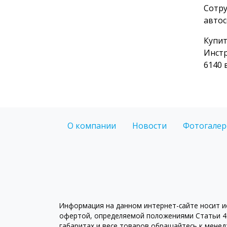
Сотру
автос
Купит
Инстр
6140 
О компании
Новости
Фотогалер
Информация на данном интернет-сайте носит ис
офертой, определяемой положениями Статьи 43
габаритах и весе товаров обращайтесь к мене