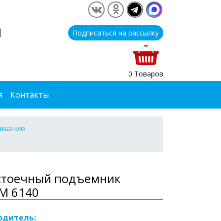
1
Подписаться на рассылку
0 Товаров
я
Контакты
ование
стоечный подъемник
М 6140
одитель: