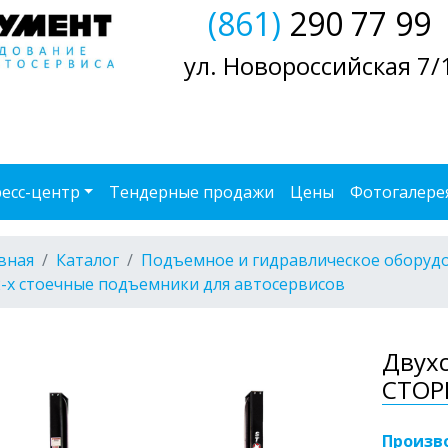
(861)
290 77 99
ул. Новороссийская 7/
есс-центр
Тендерные продажи
Цены
Фотогалере
вная
Каталог
Подъемное и гидравлическое оборуд
2-х стоечные подъемники для автосервисов
Двух
СТОР
Произв