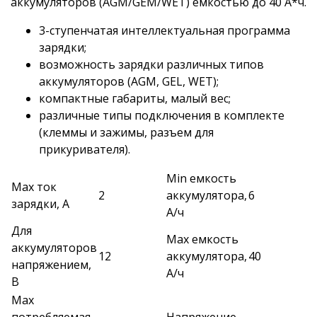
аккумуляторов (AGM/GEM/WET) емкостью до 40 А*ч.
3-ступенчатая интеллектуальная программа
зарядки;
возможность зарядки различных типов
аккумуляторов (AGM, GEL, WET);
компактные габариты, малый вес;
различные типы подключения в комплекте
(клеммы и зажимы, разъем для
прикуривателя).
Min емкость
Max ток
2
аккумулятора,
6
зарядки, А
А/ч
Для
Max емкость
аккумуляторов
12
аккумулятора,
40
напряжением,
А/ч
В
Max