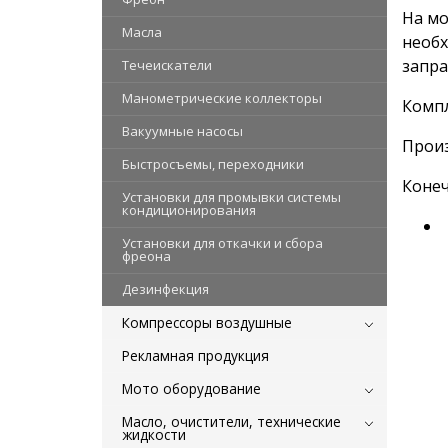
На мо
Масла
необх
запра
Течеискатели
Манометрические коллекторы
Компл
Вакуумные насосы
Произ
Быстросъемы, переходники
Конеч
Установки для промывки системы
кондиционирования
Установки для откачки и сбора
фреона
Дезинфекция
Компрессоры воздушные
Рекламная продукция
Мото оборудование
Масло, очистители, технические
жидкости