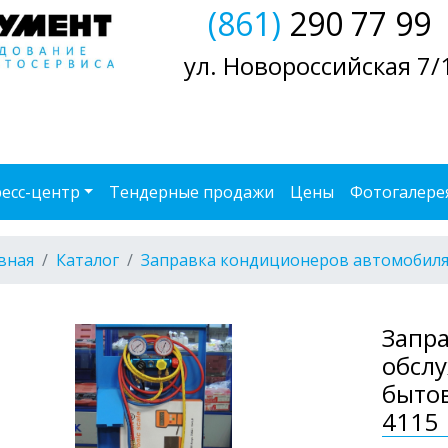
(861)
290 77 99
ул. Новороссийская 7/
есс-центр
Тендерные продажи
Цены
Фотогалере
вная
Каталог
Заправка кондиционеров автомобил
Запра
обсл
быто
4115