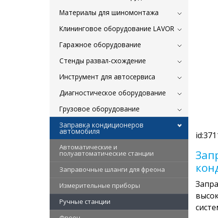
Материалы для шиномонтажа
Клининговое оборудование LAVOR
Гаражное оборудование
Стенды развал-схождение
Инструмент для автосервиса
Диагностическое оборудование
Грузовое оборудование
Заправка кондиционеров
автомобиля
id:371
Автоматические и
Зап
полуавтоматические станции
кон
Заправочные шланги для фреона
Запра
Измерительные приборы
высо
Ручные станции
систе
Фреон