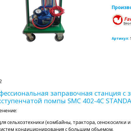
Произв
Артикул:
2
фессиональная заправочная станция с з
хступенчатой помпы SMC 402-4C STAND
енение:
для сельхозтехники (комбайны, трактора, сенокосилки и
систем кондиционирования с большим объемом.