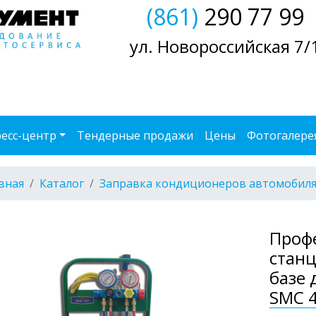
(861)
290 77 99
ул. Новороссийская 7/
есс-центр
Тендерные продажи
Цены
Фотогалере
вная
Каталог
Заправка кондиционеров автомобил
Проф
станц
базе 
SMC 