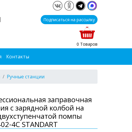
1
Подписаться на рассылку
0 Товаров
я
Контакты
я
Ручные станции
ессиональная заправочная
ия с зарядной колбой на
двухступенчатой помпы
402-4C STANDART