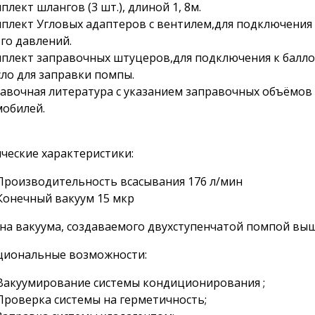
мплект шлангов (3 шт.), длиной 1, 8м.
мплект Угловых адаптеров с вентилем,для подключения
го давлений.
мплект заправочных штуцеров,для подключения к баллон
сло для заправки помпы.
равочная литература с указанием заправочных объёмов 
обилей.
ческие характеристики:
Производительность всасывания 176 л/мин
Конечный вакуум 15 мкр
на вакуума, создаваемого двухступенчатой помпой выш
циональные возможности:
Вакуумирование системы кондиционирования ;
Проверка системы на герметичность;