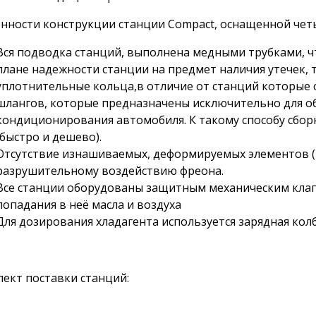
нности конструкции станции Compact, оснащенной че
Вся подводка станций, выполнена медными трубками, 
плане надежности станции на предмет наличия утечек, т.
уплотнительные кольца,в отличие от станций которые
шлангов, которые предназначены исключительно для о
кондиционирования автомобиля. К такому способу сбо
(быстро и дешево).
Отсутствие изнашиваемых, деформируемых элементов (
разрушительному воздействию фреона.
Все станции оборудованы защитным механическим кла
попадания в неё масла и воздуха
Для дозирования хладагента используется зарядная колб
ект поставки станций: