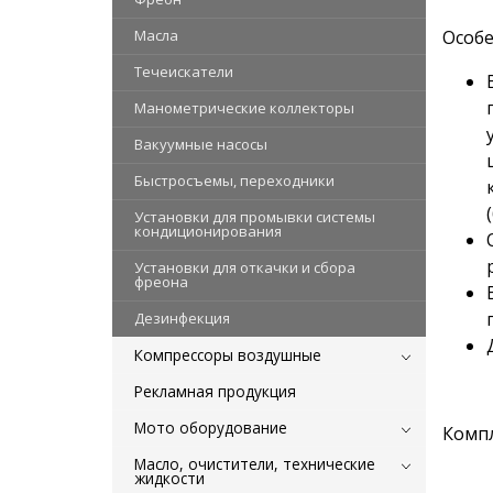
Масла
Особе
Течеискатели
Манометрические коллекторы
Вакуумные насосы
Быстросъемы, переходники
Установки для промывки системы
кондиционирования
Установки для откачки и сбора
фреона
Дезинфекция
Компрессоры воздушные
Рекламная продукция
Мото оборудование
Компл
Масло, очистители, технические
жидкости