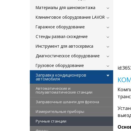
Материалы для шиномонтажа
Клининговое оборудование LAVOR
Гаражное оборудование
Стенды развал-схождение
Инструмент для автосервиса
Диагностическое оборудование
Грузовое оборудование
id:365
Заправка кондиционеров
КОМ
автомобиля
Автоматические и
Компл
полуавтоматические станции
транс
Заправочные шланги для фреона
Устан
Измерительные приборы
выезд
Ручные станции
Осно
Фреон