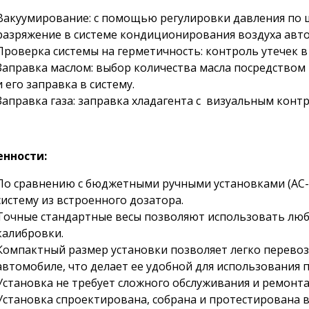
Вакуумирование: с помощью регулировки давления по ш
разряжение в системе кондиционирования воздуха авт
Проверка системы на герметичность: контроль утечек в
Заправка маслом: выбор количества масла посредством
и его заправка в систему.
Заправка газа: заправка хладагента с визуальным контр
енности:
По сравнению с бюджетными ручными установками (AC-2
систему из встроенного дозатора.
Точные стандартные весы позволяют использовать люб
калибровки.
Компактный размер установки позволяет легко перевоз
автомобиле, что делает ее удобной для использования п
Установка не требует сложного обслуживания и ремонта
Установка спроектирована, собрана и протестирована в