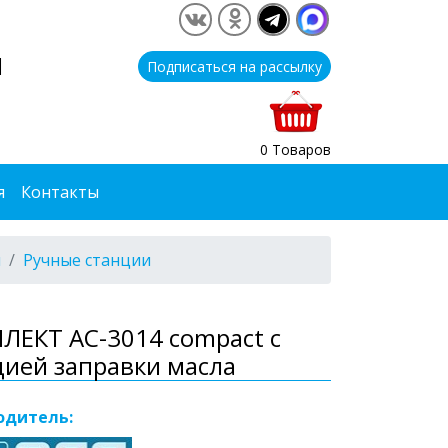
1
Подписаться на рассылку
0 Товаров
я
Контакты
я
Ручные станции
ЛЕКТ AC-3014 compact с
ией заправки масла
одитель: