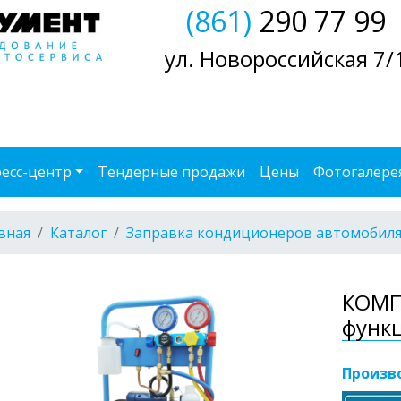
(861)
290 77 99
ул. Новороссийская 7/
есс-центр
Тендерные продажи
Цены
Фотогалере
вная
Каталог
Заправка кондиционеров автомобил
КОМП
функц
Произв