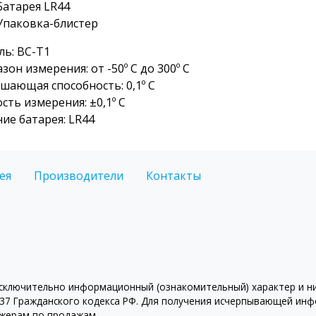
Батарея LR44
Упаковка-блистер
ь: BC-T1
зон измерения: от -50º С до 300º С
шающая способность: 0,1º С
сть измерения: ±0,1º С
ие батарея: LR44
ея
Производители
Контакты
ключительно информационный (ознакомительный) характер и ни 
7 Гражданского кодекса РФ. Для получения исчерпывающей инфо
джерам по продажам.