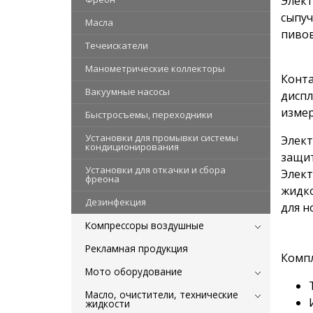
Элект
сыпуч
Масла
пивов
Течеискатели
Манометрические коллекторы
Конта
Вакуумные насосы
диспл
измер
Быстросъемы, переходники
Установки для промывки системы
Элект
кондиционирования
защит
Установки для откачки и сбора
Элект
фреона
жидко
Дезинфекция
для н
Компрессоры воздушные
Рекламная продукция
Компл
Мото оборудование
Масло, очистители, технические
жидкости