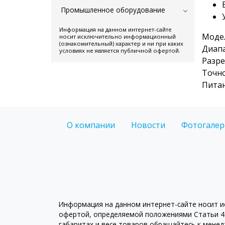
Промышленное оборудование
Информация на данном интернет-сайте
Модел
носит исключительно информационный
(ознакомительный) характер и ни при каких
Диапа
условиях не является публичной офертой.
Разре
Точно
Питан
О компании
Новости
Фотогалер
Информация на данном интернет-сайте носит ис
офертой, определяемой положениями Статьи 43
габаритах и весе товаров обращайтесь к мене