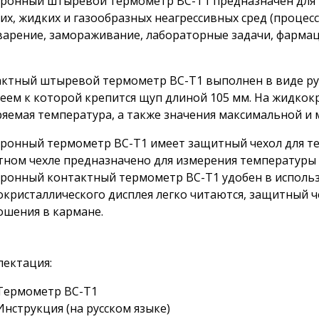
ронный штыревой термометр BC-T1 предназначен для 
их, жидких и газообразных неагрессивных сред (процес
арение, замораживание, лабораторные задачи, фармац
ктный штыревой термометр BC-T1 выполнен в виде ру
еем к которой крепится щуп длиной 105 мм. На жидкок
яемая температура, а также значения максимальной и
ронный термометр BC-T1 имеет защитный чехол для те
ном чехле предназначено для измерения температуры 
ронный контактный термометр BC-T1 удобен в исполь
кристаллического дисплея легко читаются, защитный ч
ошения в кармане.
ектация:
Термометр BC-T1
Инструкция (на русском языке)