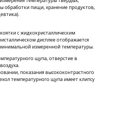
измерения температуры твёрдых,
сы обработки пищи, хранение продуктов,
евтика).
коятки с жидкокристаллическим
ристаллическом дисплее отображается
 минимальной измеренной температуры.
мпературного щупа, отверстие в
воздуха.
зовании, показания высококонтрастного
ехол температурного щупа имеет клипсу