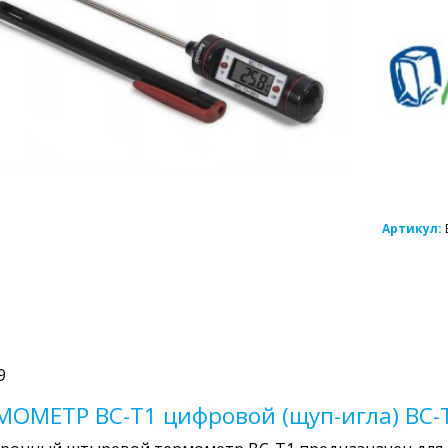
Артикул:
9
МОМЕТР BC-T1 цифровой (щуп-игла) BC-