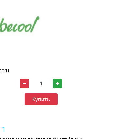
BC-T1
Купить
T1