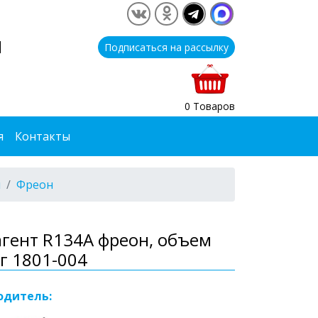
1
Подписаться на рассылку
0 Товаров
я
Контакты
я
Фреон
гент R134A фреон, объем
кг 1801-004
одитель: