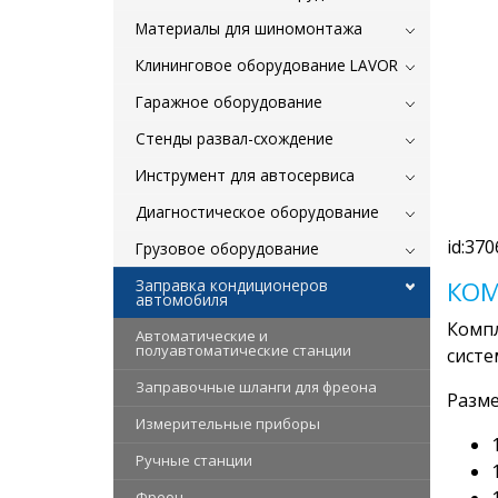
Материалы для шиномонтажа
Клининговое оборудование LAVOR
Гаражное оборудование
Стенды развал-схождение
Инструмент для автосервиса
Диагностическое оборудование
id:370
Грузовое оборудование
Заправка кондиционеров
КОМ
автомобиля
Компл
Автоматические и
полуавтоматические станции
систе
Заправочные шланги для фреона
Разме
Измерительные приборы
Ручные станции
Фреон