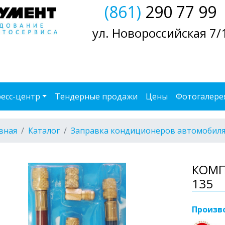
(861)
290 77 99
ул. Новороссийская 7/
есс-центр
Тендерные продажи
Цены
Фотогалере
вная
Каталог
Заправка кондиционеров автомобил
КОМП
135
Произв