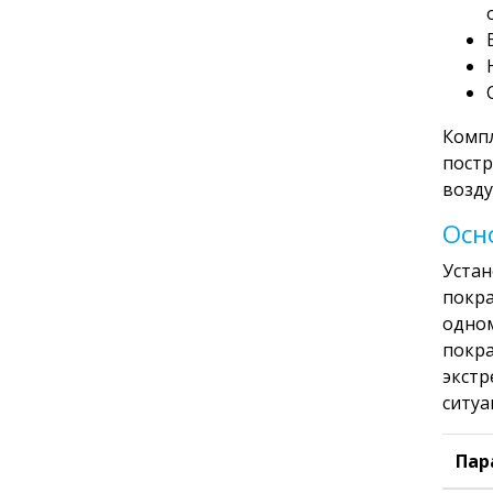
Компл
постр
возду
Осн
Устан
покра
одном
покра
экстр
ситуа
Пар