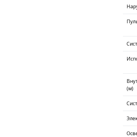
Нар
Пул
Сис
Исп
Вну
(м)
Сис
Эле
Осв