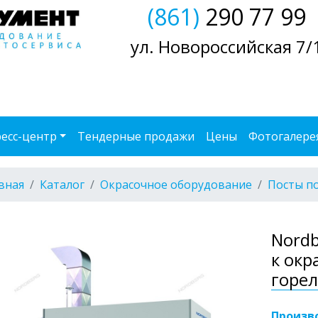
(861)
290 77 99
ул. Новороссийская 7/
есс-центр
Тендерные продажи
Цены
Фотогалере
вная
Каталог
Окрасочное оборудование
Посты по
Nordb
к окр
горел
Произв