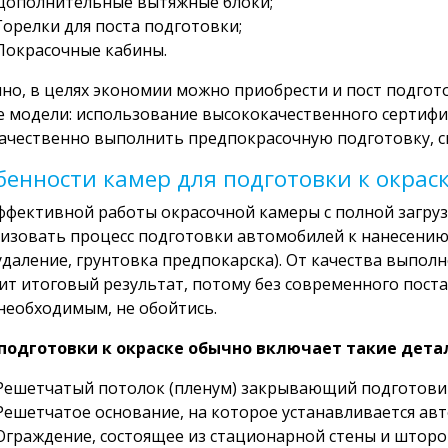
Дополнительные вытяжные блоки;
Горелки для поста подготовки;
Покрасочные кабины.
но, в целях экономии можно приобрести и пост подгото
 модели: использование высококачественного сертиф
ачественно выполнить предпокрасочную подготовку, св
бенности камер для подготовки к окрас
ффективной работы окрасочной камеры с полной загру
изовать процесс подготовки автомобилей к нанесению
даление, грунтовка предпокарска). От качества выпол
ит итоговый результат, потому без современного поста
необходимым, не обойтись.
 подготовки к окраске обычно включает такие дета
Решетчатый потолок (пленум) закрывающий подготовит
Решетчатое основание, на которое устанавливается ав
Ограждение, состоящее из стационарной стены и шторок