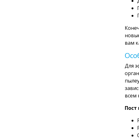
Конеч
новые
вам к
Осо
Для э
орган
пылеу
завис
всем 
Пост