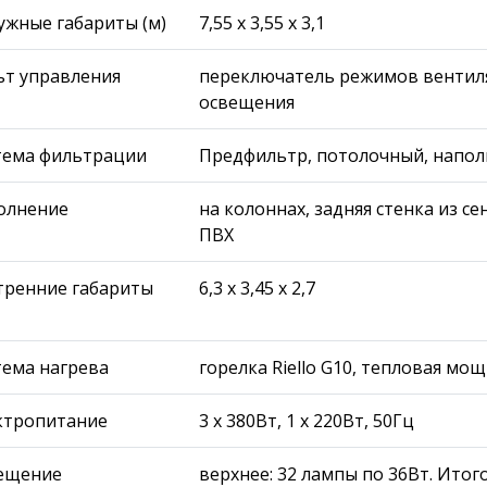
ужные габариты (м)
7,55 х 3,55 х 3,1
ьт управления
переключатель режимов вентиля
освещения
тема фильтрации
Предфильтр, потолочный, напо
олнение
на колоннах, задняя стенка из с
ПВХ
тренние габариты
6,3 х 3,45 х 2,7
тема нагрева
горелка Riello G10, тепловая мо
ктропитание
3 х 380Вт, 1 х 220Вт, 50Гц
ещение
верхнее: 32 лампы по 36Вт. Итого