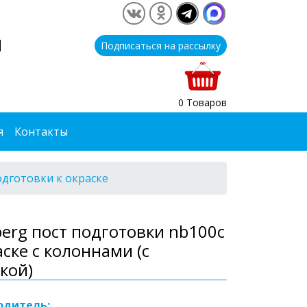
1
Подписаться на рассылку
0 Товаров
я
Контакты
дготовки к окраске
erg пост подготовки nb100c
аске с колоннами (с
кой)
одитель: