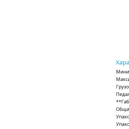
Хар
Миним
Макс
Грузо
Педа
**Габ
Общий
Упак
Упак