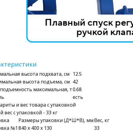
актеристики
альная высота подхвата, см
12.5
имальная высота подъема, см
42
подъемность максимальная, т
0.68
ль
есть
ариты и вес товара с упаковкой
 вес с упаковкой - 33 кг
овка
Размеры упаковки (Д*Ш*В), мм
Вес, кг
овка №1
840 x 400 x 130
33