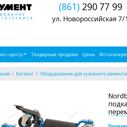
(861)
290 77 99
ул. Новороссийская 7/
есс-центр
Тендерные продажи
Цены
Фотогалере
вная
Каталог
Оборудование для кузовного ремонта
Nordb
подк
пере
Произв