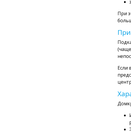
При э
больш
При
Подка
(чаще
непос
Если 
предс
центр
Хар
Домкр