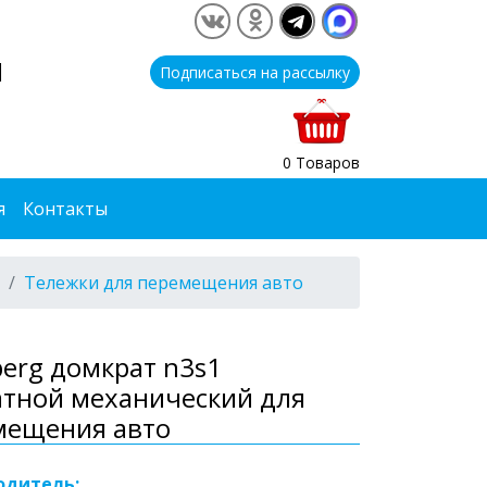
1
Подписаться на рассылку
0 Товаров
я
Контакты
Тележки для перемещения авто
erg домкрат n3s1
атной механический для
мещения авто
одитель: