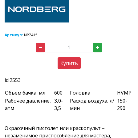
Артикул:
NP7415
Купить
id:2553
Объем бачка, мл
600
Головка
HVMP
Рабочее давление,
3,0-
Расход воздуха, л/
150-
атм
3,5
мин
290
Окрасочный пистолет или краскопульт –
незаменимое приспособление для мастера,