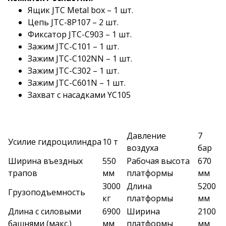
Ящик JTC Metal box – 1 шт.
Цепь JTC-8Р107 – 2 шт.
Фиксатор JTC-C903 – 1 шт.
Зажим JTC-C101 – 1 шт.
Зажим JTC-С102NN – 1 шт.
Зажим JTC-С302 – 1 шт.
Зажим JTC-С601N – 1 шт.
Захват с насадками YC105
Давление
7
Усилие гидроцилиндра
10 т
воздуха
бар
Ширина въездных
550
Рабочая высота
670
трапов
мм
платформы
мм
3000
Длина
5200
Грузоподъемность
кг
платформы
мм
Длина с силовыми
6900
Ширина
2100
башнями (макс.)
мм
платформы
мм