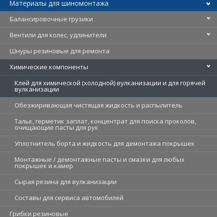
Материалы для шиномонтажа
Балансировочные грузики
Вентили для колес, удлинители
Шнуры резиновые для ремонта
Химические компоненты
Клей для химической (холодной) вулканизации и для горячей
вулканизации
Обезжиривающая чистящая жидкость и распылитель
Тальк, герметик заплат, концентрат для поиска проколов,
очищающие пасты для рук
Уплотнитель борта и жидкость для демонтажа покрышек
Монтажные / демонтажные пасты и смазки для любых
покрышек и камер
Cырая резина для вулканизации
Составы для сервиса автомобилей
Грибки резиновые