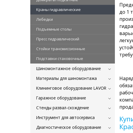
Предн
Краны гидравлические
до 1 
произ
Лебедки
гидра
Подъемные столы
варьи
Пресс гидравлический
легку
устой
Стойки трансмиссионные
требу
Подставки стаховочные
Шиномонтажное оборудование
Наряд
Материалы для шиномонтажа
обяза
Клининговое оборудование LAVOR
рабоч
Гаражное оборудование
компа
прода
Стенды развал-схождение
Куп
Инструмент для автосервиса
Кра
Диагностическое оборудование