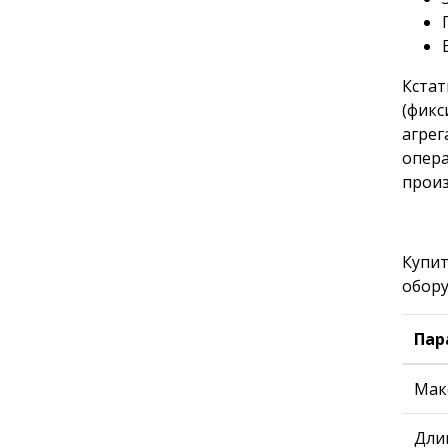
Кстат
(фикс
агрег
опера
прои
Купит
обору
Пар
Мак
Дли