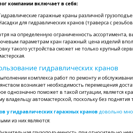
лог компании включает в себя:
Гидравлические гаражные краны различной грузоподъе
Насадки для гидравлических кранов (траверса с резьбов
тря на определенную ограниченность ассортимента, в
ючевым параметрам кран гаражный: цена изделий вполн
овку такого устройства сможет не только крупный серв
астерская.
ользование гидравлических кранов
ыполнении комплекса работ по ремонту и обслуживан
янством возникает необходимость перемещения достат
ое однозначно поможет в такой ситуации, является кра
у владельцу автомастерской, поскольку без поднятия 
ов у гидравлических гаражных кранов
довольно мно
ыми из них являются:
Значительная грузоподъемность при относительно нев