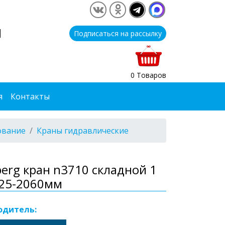
1
Подписаться на рассылку
0 Товаров
я
Контакты
ование
Краны гидравлические
erg кран n3710 складной 1
 25-2060мм
одитель: