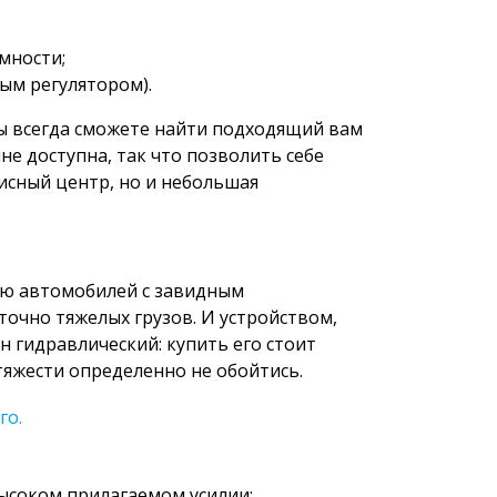
мности;
ым регулятором).
ы всегда сможете найти подходящий вам
е доступна, так что позволить себе
исный центр, но и небольшая
ию автомобилей с завидным
очно тяжелых грузов. И устройством,
н гидравлический: купить его стоит
тяжести определенно не обойтись.
го.
ысоком прилагаемом усилии;