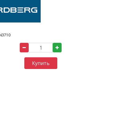
N3710
Купить