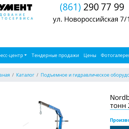
(861)
290 77 99
ул. Новороссийская 7/
есс-центр
Тендерные продажи
Цены
Фотогалере
вная
Каталог
Подъемное и гидравлическое оборуд
Nordb
тонн
Произв