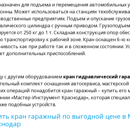
азначен для подъема и перемещения автомобильных узл
тонны. Может использоваться на станциях техобслужива
водственных предприятиях. Подъем и опускание грузо
влического цилиндра с ручным приводом. Грузоподъемн
руется от 250 кг до 1 т. Складная конструкция опор об
ю транспортировку к рабочей зоне. Кран оснащен 6-ю 
чивость как при работе так и в сложенном состоянии. 
ет дополнительных приспособлений.
у с другим оборудованием
кран гидравлический гар
тельный комплект оснащения автосервиса, мастерской 
их операций понадобится кран гаражный – купить его 
нии «Мастер-Инструмент Краснодар», которая специал
же подобных устройств.
ить кран гаражный по выгодной цене в
снодар