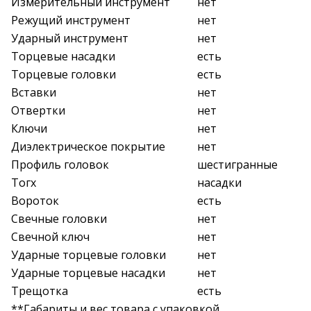
Измерительный инструмент
нет
Режущий инструмент
нет
Ударный инструмент
нет
Торцевые насадки
есть
Торцевые головки
есть
Вставки
нет
Отвертки
нет
Ключи
нет
Диэлектрическое покрытие
нет
Профиль головок
шестигранные
Тогх
насадки
Вороток
есть
Свечные головки
нет
Свечной ключ
нет
Ударные торцевые головки
нет
Ударные торцевые насадки
нет
Трещотка
есть
**Габариты и вес товара с упаковкой